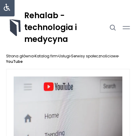
Rehalab -
technologia i
medycyna
Strona główna
›
Katalog firm
›
Usługi
›
Serwisy społecznościowe
›
YouTube