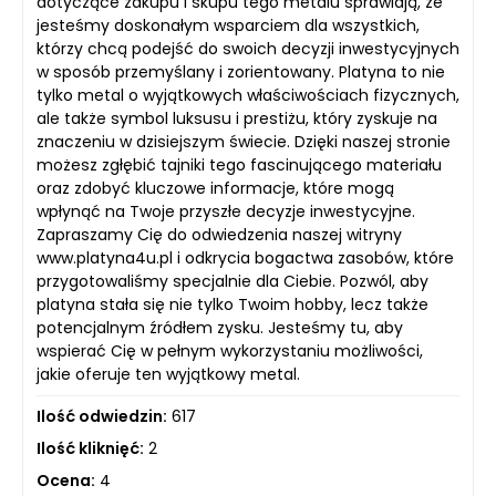
dotyczące zakupu i skupu tego metalu sprawiają, że
jesteśmy doskonałym wsparciem dla wszystkich,
którzy chcą podejść do swoich decyzji inwestycyjnych
w sposób przemyślany i zorientowany. Platyna to nie
tylko metal o wyjątkowych właściwościach fizycznych,
ale także symbol luksusu i prestiżu, który zyskuje na
znaczeniu w dzisiejszym świecie. Dzięki naszej stronie
możesz zgłębić tajniki tego fascinującego materiału
oraz zdobyć kluczowe informacje, które mogą
wpłynąć na Twoje przyszłe decyzje inwestycyjne.
Zapraszamy Cię do odwiedzenia naszej witryny
www.platyna4u.pl i odkrycia bogactwa zasobów, które
przygotowaliśmy specjalnie dla Ciebie. Pozwól, aby
platyna stała się nie tylko Twoim hobby, lecz także
potencjalnym źródłem zysku. Jesteśmy tu, aby
wspierać Cię w pełnym wykorzystaniu możliwości,
jakie oferuje ten wyjątkowy metal.
Ilość odwiedzin:
617
Ilość kliknięć:
2
Ocena:
4