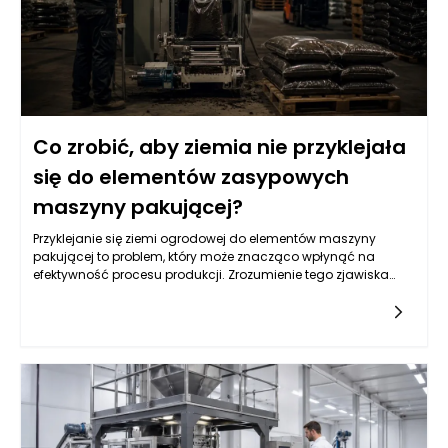
Co zrobić, aby ziemia nie przyklejała
się do elementów zasypowych
maszyny pakującej?
Przyklejanie się ziemi ogrodowej do elementów maszyny
pakującej to problem, który może znacząco wpłynąć na
efektywność procesu produkcji. Zrozumienie tego zjawiska
wymaga analizy wielu czynników, w tym właściwości samej
ziemi oraz konstrukcji maszyn pakujących. Często przyczyna
tkwi w niewłaściwych parametrach wilgotności gleby, które
mogą prowadzić do zwiększonej spójności cząsteczek. Suche
lub zbyt wilgotne podłoże także potrafi stworzyć sytuacje, w
których materiał przylega do powierzchni roboczych. Dobrze
zaprojektowane maszyny pakujące do ziemi ogrodowej
powinny być w stanie minimalizować te problemy poprzez
odpowiednie dostosowanie ich parametrów pracy. Właściwe