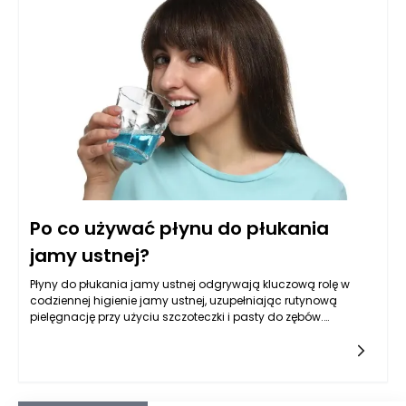
dusząc pędy roślin. Istotne w tym kontekście jest, aby dobrze
zrozumieć, jak te zjawiska wpływają na jakość nasion i siewek
oraz w jaki sposób można je optymalnie przygotować do
pakowania. Rozpoznanie przyczyn zmian konsystencji
pozwala nie tylko na lepsze zarządzanie glebą, ale także na
właściwe stosowanie maszyn pakujących do ziemi
ogrodowej, które powinny być dobierane zgodnie z
indywidualnymi potrzebami konkretnego lasu czy miejsca
uprawy.
Po co używać płynu do płukania
jamy ustnej?
Płyny do płukania jamy ustnej odgrywają kluczową rolę w
codziennej higienie jamy ustnej, uzupełniając rutynową
pielęgnację przy użyciu szczoteczki i pasty do zębów.
Tradycyjne metody oczyszczania zębów, mimo że są
niezwykle skuteczne, nie zawsze mogą dotrzeć do wszystkich
zakamarków jamy ustnej. Różnorodność składników
aktywnych w płynach do płukania jamy ustnej sprawia, że
wiele z nich ma konkretne właściwości, które wspierają zdrowie