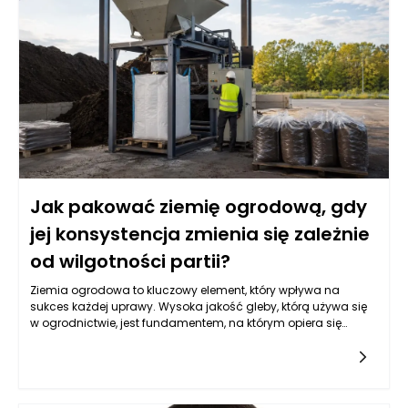
aby sprostać wymaganiom rynku. W tym kontekście maszyny
pakujące do ziemi ogrodowej muszą być odpowiednio
zaprogramowane, aby mogły obsługiwać różnorodne
produkty, zapewniając jednocześnie wysoką jakość
pakowania.
Jak pakować ziemię ogrodową, gdy
jej konsystencja zmienia się zależnie
od wilgotności partii?
Ziemia ogrodowa to kluczowy element, który wpływa na
sukces każdej uprawy. Wysoka jakość gleby, którą używa się
w ogrodnictwie, jest fundamentem, na którym opiera się
zdrowy rozwój roślin. Zmiana jej konsystencji często jest
wynikiem wielu czynników, takich jak wilgotność, skład
mineralny oraz pH. Gdy gleba jest nawadniana, może ulegać
rozluźnieniu, co sprawia, że staje się lekka i sypka. Z kolei w
warunkach suchej pogody, struktura ziemi może twardnieć,