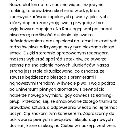
Nasza platforma to znacznie więcej niż jedynie
ranking; to prawdziwa skarbnica wiedzy, która
zachwyci zarówno zapalonych piwoszy, jak i tych,
którzy dopiero zaczynają swoją przygodę z tym
wyjątkowym napojem. Na Ranking-piw.pl pasjonaci
piwa mają możliwość dzielenia się swoimi
doświadczeniami oraz opiniami na temat rozmaitych
rodzajów piwa, odkrywając przy tym nieznane dotąd
smaki. Dzięki starannie opracowanym recenzjom,
możesz wybierać spośród setek piw, co stwarza
szansę na znalezienie nowych ulubieńców. Nasza
strona jest stale aktualizowana, co oznacza, że
zawsze będziesz na bieżąco z premierami i
najnowszymi trendami w świecie piwa. Twoja podróż
po uniwersum piwnych aromatów z pewnością
nabierze nowego wymiaru, gdy odwiedzisz Ranking-
piw.pl. Przekonaj się, że smakowanie złotego trunku to
prawdziwa sztuka, a odpowiednia wiedza na jej temat
uczyni Cię znakomitym koneserem. Zapraszamy do
odkrywania piwnych specjałów i eksploracji nowych
doznań, które czekają na Ciebie w naszej przestrzeni.