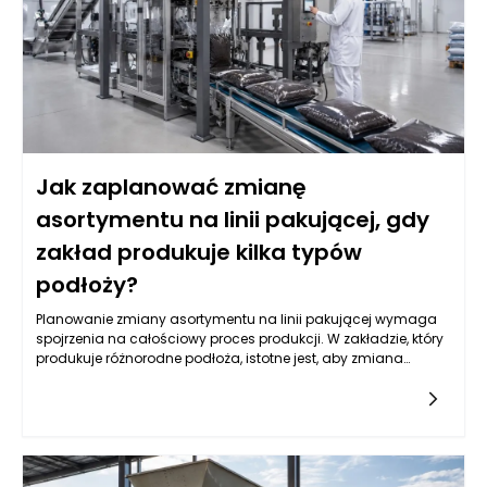
zrozumienie przyczyn tej sytuacji to pierwszy krok do
znalezienia skutecznych rozwiązań.
Jak zaplanować zmianę
asortymentu na linii pakującej, gdy
zakład produkuje kilka typów
podłoży?
Planowanie zmiany asortymentu na linii pakującej wymaga
spojrzenia na całościowy proces produkcji. W zakładzie, który
produkuje różnorodne podłoża, istotne jest, aby zmiana
asortymentu była nie tylko efektywna, ale także elastyczna.
Elastyczność sprowadza się do zdolności do łatwego
dostosowywania produkcji do aktualnych potrzeb rynkowych
oraz preferencji konsumentów. Kluczowym krokiem jest
analiza, które rodzaje podłoży cieszą się największym
zainteresowaniem oraz jakie zmiany mogą być wdrożone,