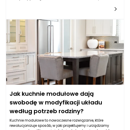
koncepcji opierającej się na integracji systemów cyber-
fizycznych, automatyzacji oraz wymianie danych – usługi
CNC przechodzą głęboką transformację. Współczesna
produkcja wymaga nie tylko precyzji i szybkości, ale także
elastyczności, co idealnie wpisuje się w charakterystyki
obróbki CNC. Przemysł 4.0 obejmuje technologie takie jak
Internet Rzeczy, sztuczna inteligencja, analiza danych i
robotyka, które pozwalają w pełni wykorzystać potencjał
maszyn numerycznych. Dzięki temu usługi CNC Rzeszów
mogą zapewniać nie tylko niezawodność, ale i szybką
adaptację do zmiennych warunków rynkowych. Dodatkowo,
cyfrowa transformacja zwiększa efektywność procesów
produkcyjnych i umożliwia wdrażanie innowacji bez
konieczności radykalnych zmian organizacyjnych czy
sprzętowych.
Jak kuchnie modułowe dają
swobodę w modyfikacji układu
według potrzeb rodziny?
Kuchnie modułowe to nowoczesne rozwiązanie, które
rewolucjonizuje sposób, w jaki projektujemy i urządzamy