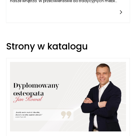
nasze wnętrza. W przeciwieństwie do tradycyjnych mebli
kuchennych, które często są sztywno zaprojektowane z myślą
o konkretnych wymiarach i układzie, kuchnie modułowe
oferują niespotykaną elastyczność. Dzięki możliwości
dowolnego zestawiania i modyfikacji poszczególnych
elementów, takie kuchnie mogą być idealnie dostosowane do
indywidualnych potrzeb rodziny, stylu życia oraz warunków
przestrzennych danego pomieszczenia.
Strony w katalogu