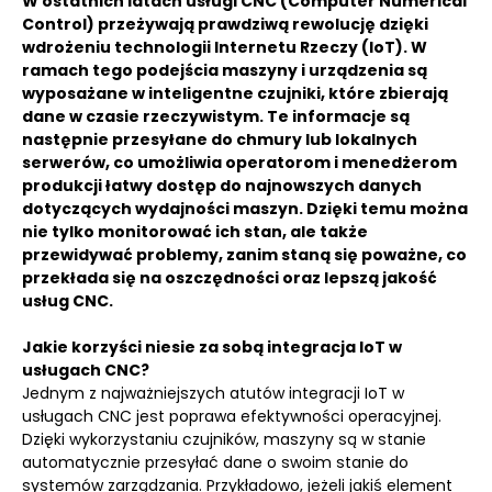
W ostatnich latach usługi CNC (Computer Numerical
Control) przeżywają prawdziwą rewolucję dzięki
wdrożeniu technologii Internetu Rzeczy (IoT). W
ramach tego podejścia maszyny i urządzenia są
wyposażane w inteligentne czujniki, które zbierają
dane w czasie rzeczywistym. Te informacje są
następnie przesyłane do chmury lub lokalnych
serwerów, co umożliwia operatorom i menedżerom
produkcji łatwy dostęp do najnowszych danych
dotyczących wydajności maszyn. Dzięki temu można
nie tylko monitorować ich stan, ale także
przewidywać problemy, zanim staną się poważne, co
przekłada się na oszczędności oraz lepszą jakość
usług CNC.
Jakie korzyści niesie za sobą integracja IoT w
usługach CNC?
Jednym z najważniejszych atutów integracji IoT w
usługach CNC jest poprawa efektywności operacyjnej.
Dzięki wykorzystaniu czujników, maszyny są w stanie
automatycznie przesyłać dane o swoim stanie do
systemów zarządzania. Przykładowo, jeżeli jakiś element