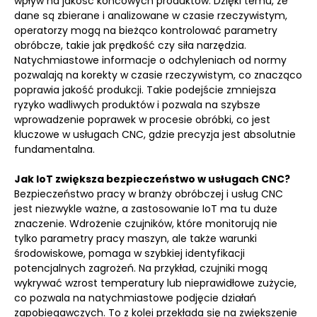
wpływ na jakość końcowych produktów. Dzięki temu, że
dane są zbierane i analizowane w czasie rzeczywistym,
operatorzy mogą na bieżąco kontrolować parametry
obróbcze, takie jak prędkość czy siła narzędzia.
Natychmiastowe informacje o odchyleniach od normy
pozwalają na korekty w czasie rzeczywistym, co znacząco
poprawia jakość produkcji. Takie podejście zmniejsza
ryzyko wadliwych produktów i pozwala na szybsze
wprowadzenie poprawek w procesie obróbki, co jest
kluczowe w usługach CNC, gdzie precyzja jest absolutnie
fundamentalna.
Jak IoT zwiększa bezpieczeństwo w usługach CNC?
Bezpieczeństwo pracy w branży obróbczej i usług CNC
jest niezwykle ważne, a zastosowanie IoT ma tu duże
znaczenie. Wdrożenie czujników, które monitorują nie
tylko parametry pracy maszyn, ale także warunki
środowiskowe, pomaga w szybkiej identyfikacji
potencjalnych zagrożeń. Na przykład, czujniki mogą
wykrywać wzrost temperatury lub nieprawidłowe zużycie,
co pozwala na natychmiastowe podjęcie działań
zapobiegawczych. To z kolei przekłada się na zwiększenie