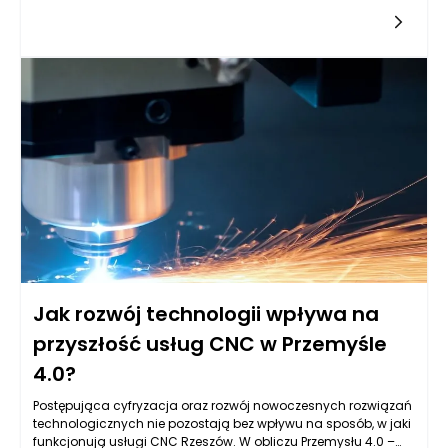
komputerowym sterowaniem maszynami do obróbki metali i
tworzyw sztucznych, stanowią kluczowy element nowoczesnej
produkcji. Dzięki zaawansowanym algorytmom oraz
możliwościom uczenia maszynowego, sztuczna inteligencja
wprowadza innowacyjne rozwiązania, które znacząco
zwiększają efektywność i precyzję procesów produkcyjnych.
Współczesna automatyzacja procesów w usługach CNC nie
tylko pozwala na zmniejszenie kosztów produkcji, ale także na
skrócenie czasu realizacji zleceń oraz poprawę jakości
finalnych wyrobów.
Jak rozwój technologii wpływa na
przyszłość usług CNC w Przemyśle
4.0?
Postępująca cyfryzacja oraz rozwój nowoczesnych rozwiązań
technologicznych nie pozostają bez wpływu na sposób, w jaki
funkcjonują usługi CNC Rzeszów. W obliczu Przemysłu 4.0 –