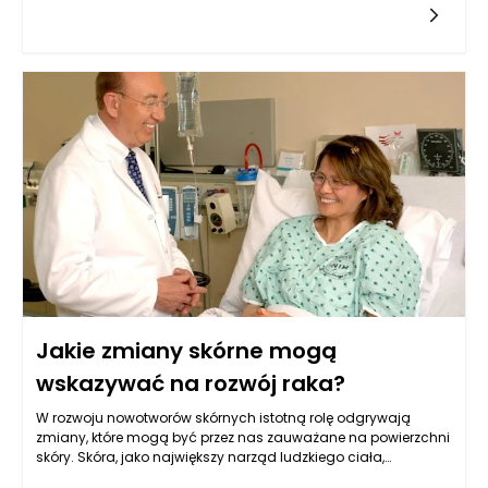
produktów w kontekście wybielania zębów różni się w
zależności od ich składu. Niektóre płyny do płukania jamy
ustnej zawierają związki chemiczne, które rzeczywiście mogą
wpływać na koloryt zębów. Na przykład, płyny z dodatkiem
nadtlenku wodoru mogą wykazywać pewne właściwości
wybielające. Takie środki działają na zasadzie oksydacji, co
prowadzi do rozjaśnienia zębów. Jednak skutki ich
stosowania mogą być ograniczone, a rezultaty często nie są
tak widoczne, jak w przypadku profesjonalnych zabiegów
wybielających przeprowadzanych w gabinetach
dentystycznych.
Jakie zmiany skórne mogą
wskazywać na rozwój raka?
W rozwoju nowotworów skórnych istotną rolę odgrywają
zmiany, które mogą być przez nas zauważane na powierzchni
skóry. Skóra, jako największy narząd ludzkiego ciała,
odzwierciedla wiele procesów zachodzących wewnątrz