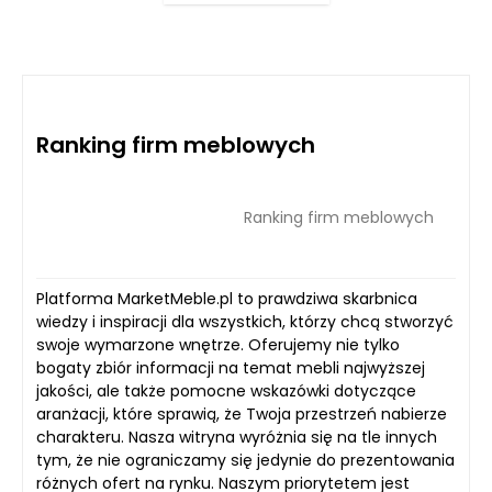
właściciel serwisu, zastrzega sobie prawo do
odrzucenia zgłoszenia bez podania przyczyny.
Katalog ma charakter zamknięty i zawiera
tylko wybrane, wartościowe strony
internetowe.
Ranking firm meblowych
Ranking firm meblowych
Platforma MarketMeble.pl to prawdziwa skarbnica
wiedzy i inspiracji dla wszystkich, którzy chcą stworzyć
swoje wymarzone wnętrze. Oferujemy nie tylko
bogaty zbiór informacji na temat mebli najwyższej
jakości, ale także pomocne wskazówki dotyczące
aranżacji, które sprawią, że Twoja przestrzeń nabierze
charakteru. Nasza witryna wyróżnia się na tle innych
tym, że nie ograniczamy się jedynie do prezentowania
różnych ofert na rynku. Naszym priorytetem jest