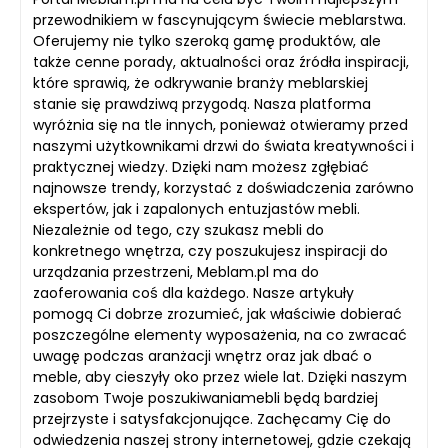
przewodnikiem w fascynującym świecie meblarstwa.
Oferujemy nie tylko szeroką gamę produktów, ale
także cenne porady, aktualności oraz źródła inspiracji,
które sprawią, że odkrywanie branży meblarskiej
stanie się prawdziwą przygodą. Nasza platforma
wyróżnia się na tle innych, ponieważ otwieramy przed
naszymi użytkownikami drzwi do świata kreatywności i
praktycznej wiedzy. Dzięki nam możesz zgłębiać
najnowsze trendy, korzystać z doświadczenia zarówno
ekspertów, jak i zapalonych entuzjastów mebli.
Niezależnie od tego, czy szukasz mebli do
konkretnego wnętrza, czy poszukujesz inspiracji do
urządzania przestrzeni, Meblam.pl ma do
zaoferowania coś dla każdego. Nasze artykuły
pomogą Ci dobrze zrozumieć, jak właściwie dobierać
poszczególne elementy wyposażenia, na co zwracać
uwagę podczas aranżacji wnętrz oraz jak dbać o
meble, aby cieszyły oko przez wiele lat. Dzięki naszym
zasobom Twoje poszukiwaniamebli będą bardziej
przejrzyste i satysfakcjonujące. Zachęcamy Cię do
odwiedzenia naszej strony internetowej, gdzie czekają