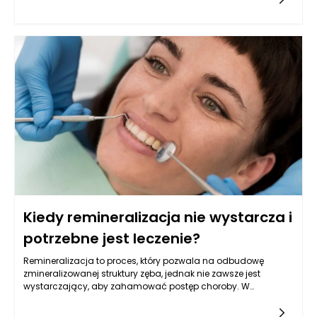
zarządzania nieruchomościami jest stworzenie efektywnego
systemu monitorowania i kontrolowania płatności, aby
zapobiec narastaniu długów i umożliwić sprawną
administrację.
Kiedy remineralizacja nie wystarcza i
potrzebne jest leczenie?
Remineralizacja to proces, który pozwala na odbudowę
zmineralizowanej struktury zęba, jednak nie zawsze jest
wystarczający, aby zahamować postęp choroby. W
przypadku niektórych schorzeń, takich jak próchnica, choroby
przyzębia czy erozja szkliwa, konieczne może być