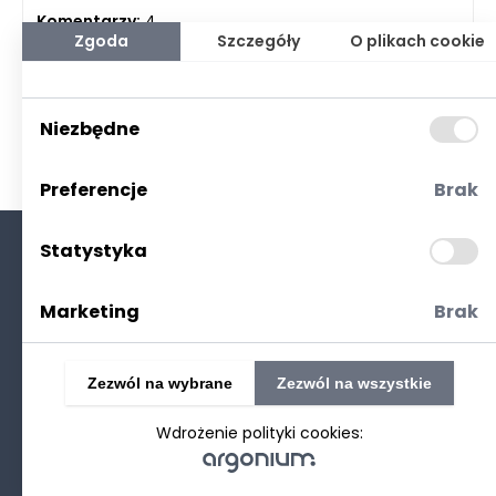
Komentarzy:
4
Zgoda
Szczegóły
O plikach cookie
Data dodania: 15.04.2024
Ostatnia wizyta: 10.08.2026
Niezbędne
Preferencje
Brak
Statystyka
O nas
Kontakt
Marketing
Brak
Polityka prywatności
(RODO. Cookies)
Zezwól na wybrane
Zezwól na wszystkie
Wdrożenie polityki cookies: