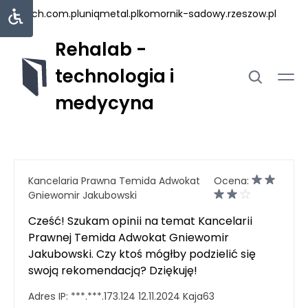
lstech.com.pl
uniqmetal.pl
komornik-sadowy.rzeszow.pl
Rehalab -
technologia i
medycyna
Kancelaria Prawna Temida Adwokat
Ocena:
Gniewomir Jakubowski
Cześć! Szukam opinii na temat Kancelarii
Prawnej Temida Adwokat Gniewomir
Jakubowski. Czy ktoś mógłby podzielić się
swoją rekomendacją? Dziękuję!
Adres IP:
***.***.173.124
12.11.2024
Kaja63