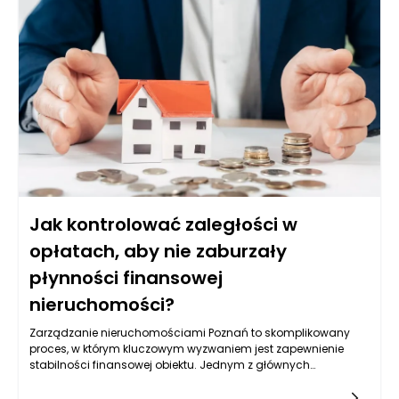
usług. Nowoczesne hotele, takie jak hotel Jarosław, muszą
dostosować się do tych wymagań, aby przyciągnąć gości i
zapewnić im niezapomniane wrażenia z pobytu.
Jak kontrolować zaległości w
opłatach, aby nie zaburzały
płynności finansowej
nieruchomości?
Zarządzanie nieruchomościami Poznań to skomplikowany
proces, w którym kluczowym wyzwaniem jest zapewnienie
stabilności finansowej obiektu. Jednym z głównych
czynników, który może zakłócić płynność finansową, są
zaległości w opłatach. Dlatego kluczowym aspektem