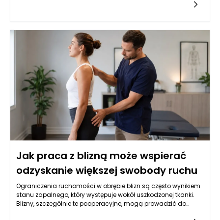
organizmu. Istnieje szereg zmian skórnych, które powinny nas
zaniepokoić, szczególnie jeśli pojawiają się nagle, zmieniają
swoje właściwości lub nie goją się w oczekiwanie. Czasami
wydają się one niegroźne, ale w rzeczywistości mogą być
objawem agresywnych procesów onkologicznych. Kluczowe
zmiany to nowe znaki skórne, zmiany w kolorze, kształcie oraz
ewolucja już istniejących zmian.
Jak praca z blizną może wspierać
odzyskanie większej swobody ruchu
Ograniczenia ruchomości w obrębie blizn są często wynikiem
stanu zapalnego, który występuje wokół uszkodzonej tkanki.
Blizny, szczególnie te pooperacyjne, mogą prowadzić do
powstania napięć w mięśniach i tkankach, które kiedyś były