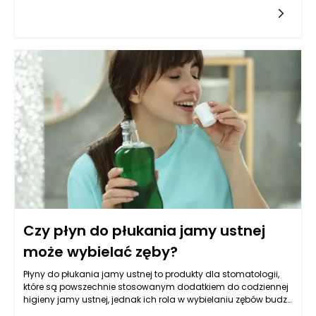
podłoże mięśniowe, nerwowe i stawowe, co w rezultacie może
prowadzić do ograniczenia ruchomości oraz dolegliwości
bólowych. Osoby wpisujące w wyszukiwarkę frazę „osteopata
ostrowiec” często poszukują pomocy w związku z tymi
problemami. Terapia osteopatyczna może pomóc w
identyfikacji i leczeniu napięć oraz dysfunkcji powstałych w
wyniku obecności blizn, pozwalając na przywrócenie
równowagi w ciele. Regularne sesje z doświadczonym
specjalistą, takim jak Jan Kowal, mogą przyczynić się do
zmniejszenia dolegliwości, co z kolei pozwala pacjentom na
powrót do pełnej sprawności fizycznej.
Czy płyn do płukania jamy ustnej
może wybielać zęby?
Płyny do płukania jamy ustnej to produkty dla stomatologii,
które są powszechnie stosowanym dodatkiem do codziennej
higieny jamy ustnej, jednak ich rola w wybielaniu zębów budzi
wiele kontrowersji. Warto zrozumieć, że skuteczność tych