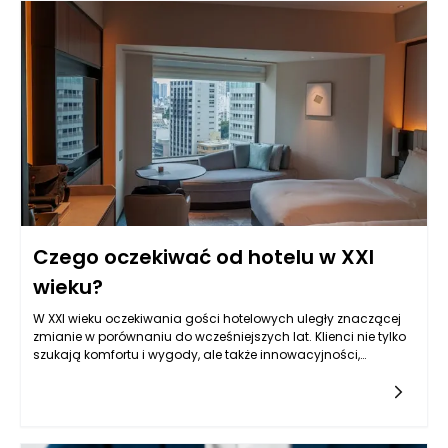
Czego oczekiwać od hotelu w XXI
wieku?
W XXI wieku oczekiwania gości hotelowych uległy znaczącej
zmianie w porównaniu do wcześniejszych lat. Klienci nie tylko
szukają komfortu i wygody, ale także innowacyjności,
wyjątkowych doświadczeń oraz technologicznych rozwiązań,
które ułatwiają im życie. W dobie cyfryzacji, goście coraz
częściej poszukują hoteli, które oferują łatwy dostęp do
internetu, inteligentne systemy zarządzania pokojem, aplikacje
mobilne do rezerwacji oraz zdalne sprawdzanie dostępności