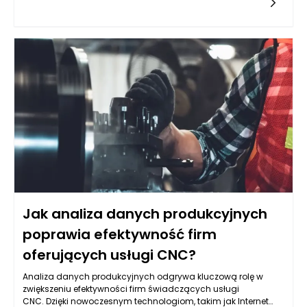
swobodnie ze sobą połączone. Podczas gojenia organizm
może wytwarzać tkankę, która nie ma odpowiedniej
elastyczności, co prowadzi do zakłócenia normalnych
wzorców ruchu. Dlatego terapeutyczne podejście do blizn, w
tym stosowanie technik osteopatycznych, może być kluczowe
w przywracaniu prawidłowej funkcji. Zrozumienie, w jaki
sposób blizny wpływają na ciało, jest pierwszym krokiem do
odzyskania pełnej ruchomości, a specjalista taki jak magister
Jan Kowal, Dyplomowany Osteopata DO, może dostarczyć
niezbędnych wskazówek w tym procesie.
Jak analiza danych produkcyjnych
poprawia efektywność firm
oferujących usługi CNC?
Analiza danych produkcyjnych odgrywa kluczową rolę w
zwiększeniu efektywności firm świadczących usługi
CNC. Dzięki nowoczesnym technologiom, takim jak Internet