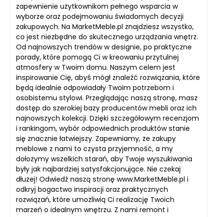
zapewnienie użytkownikom pełnego wsparcia w
wyborze oraz podejmowaniu świadomych decyzji
zakupowych. Na MarketMeble.pl znajdziesz wszystko,
co jest niezbędne do skutecznego urządzania wnętrz.
Od najnowszych trendów w designie, po praktyczne
porady, które pomogą Ci w kreowaniu przytulnej
atmosfery w Twoim domu. Naszym celem jest
inspirowanie Cię, abyś mógł znaleźć rozwiązania, które
będą idealnie odpowiadały Twoim potrzebom i
osobistemu stylowi. Przeglądając naszą stronę, masz
dostęp do szerokiej bazy producentów mebli oraz ich
najnowszych kolekcji. Dzięki szczegółowym recenzjom
i rankingom, wybór odpowiednich produktów stanie
się znacznie łatwiejszy. Zapewniamy, że zakupy
meblowe z nami to czysta przyjemność, a my
dołożymy wszelkich starań, aby Twoje wyszukiwania
były jak najbardziej satysfakcjonujące. Nie czekaj
dłużej! Odwiedź naszą stronę www.MarketMeble.pl i
odkryj bogactwo inspiracji oraz praktycznych
rozwiązań, które umożliwią Ci realizację Twoich
marzeń o idealnym wnętrzu. Z nami remont i