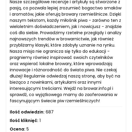
Nasze szczegółowe recenzje i artykuły są stworzone z
pasją, co pozwala lepiej zrozumieć bogactwo smaków
i aromatów, jakie oferują browary rzemieślnicze. Dzięki
naszym tekstom, każdy miłośnik piwa - zarówno ten z
wieloletnim doświadczeniem, jak i nowicjusz - znajdzie
coś dla siebie. Prowadzimy rzetelne przeglądy i analizy
najnowszych trendów w browarnictwie, jak również
przybliżamy klasyki, które zdobyły uznanie na rynku.
Nasza misja nie ogranicza się tylko do edukacji -
pragniemy również inspirować swoich czytelników
oraz wspierać lokalne browary, które wprowadzają
innowacje i różnorodność do świata piwa. Nie czekaj
dłużej! Regularnie odwiedzaj naszą stronę, aby być na
bieżąco z nowinkami, artykułami oraz innymi
interesującymi treściami. Wejdź na browar.info.pl i
sprawdź, co wyjątkowego mamy do zaoferowania w
fascynującym świecie piw rzemieślniczych!
Ilość odwiedzin:
687
Ilość kliknięć:
1
Ocena:
5