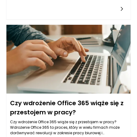
Rzeczy (IoT), sztuczna inteligencja (AI) oraz uczenie
maszynowe, przedsiębiorstwa mają teraz dostęp do
ogromnych zbiorów danych, które pozwalają im na
podejmowanie lepszych decyzji operacyjnych. W kontekście
usług CNC, analiza danych umożliwia identyfikowanie
trendów, optymalizację procesów produkcyjnych oraz
minimizację błędów, co w efekcie prowadzi do zwiększenia
wydajności oraz oszczędności kosztów. Firmy, które inwestują
w analizy danych, mogą efektywniej zarządzać swoimi
zasobami, co przekłada się na większą satysfakcję klientów i
lepsze wyniki finansowe.
Czy wdrożenie Office 365 wiąże się z
przestojem w pracy?
Czy wdrożenie Office 365 wiąże się z przestojem w pracy?
Wdrożenie Office 365 to proces, który w wielu firmach może
dorównywać rewolucji w zakresie pracy biurowej i