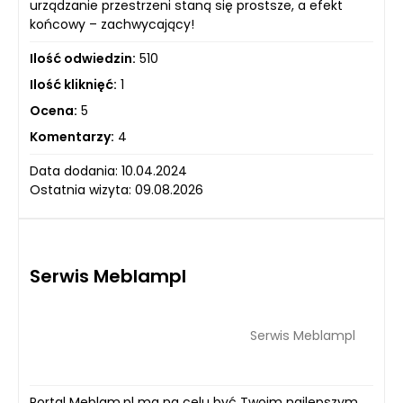
urządzanie przestrzeni staną się prostsze, a efekt
końcowy – zachwycający!
Ilość odwiedzin:
510
Ilość kliknięć:
1
Ocena:
5
Komentarzy:
4
Data dodania: 10.04.2024
Ostatnia wizyta: 09.08.2026
Serwis Meblampl
Serwis Meblampl
Portal Meblam.pl ma na celu być Twoim najlepszym