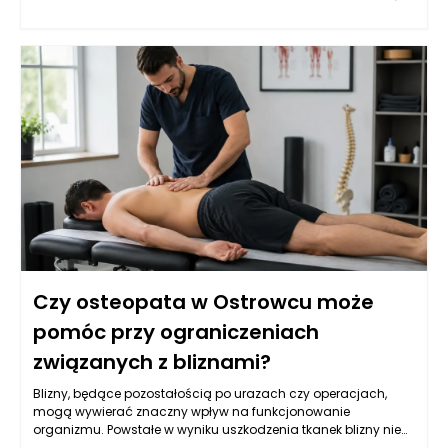
zastosowanie bardziej zaawansowanych metod
leczenia. Warto zrozumieć, w jakich sytuacjach
remineralizacja staje się niewystarczająca i jakie opcje
terapeutyczne można wówczas rozważyć, szczególnie
zwracając uwagę na nowoczesne preparaty, takie jak żele do
pielęgnacji zębów.
Czy osteopata w Ostrowcu może
pomóc przy ograniczeniach
związanych z bliznami?
Blizny, będące pozostałością po urazach czy operacjach,
mogą wywierać znaczny wpływ na funkcjonowanie
organizmu. Powstałe w wyniku uszkodzenia tkanek blizny nie
tylko zmieniają wygląd skóry, ale mogą również wpływać na