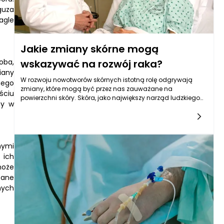
guza
agle
Jakie zmiany skórne mogą
oba,
wskazywać na rozwój raka?
iany
W rozwoju nowotworów skórnych istotną rolę odgrywają
nego
zmiany, które mogą być przez nas zauważane na
ściu
powierzchni skóry. Skóra, jako największy narząd ludzkiego
ny w
ciała, odzwierciedla wiele procesów zachodzących
wewnątrz organizmu. Istnieje szereg zmian skórnych, które
powinny nas zaniepokoić, szczególnie jeśli pojawiają się
nagle, zmieniają swoje właściwości lub nie goją się w
oczekiwanie. Czasami wydają się one niegroźne, ale w
nymi
rzeczywistości mogą być objawem agresywnych procesów
 ich
onkologicznych. Kluczowe zmiany to nowe znaki skórne,
może
zmiany w kolorze, kształcie oraz ewolucja już istniejących
zane
zmian.
nych