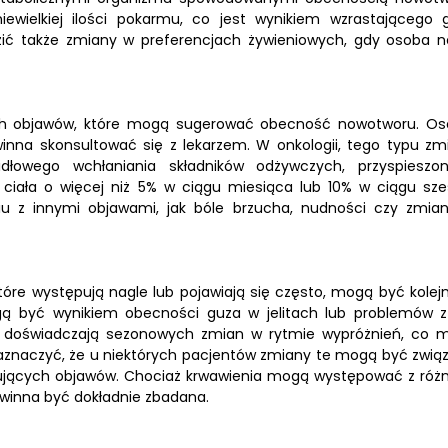
ewielkiej ilości pokarmu, co jest wynikiem wzrastającego 
zić także zmiany w preferencjach żywieniowych, gdy osoba n
ych objawów, które mogą sugerować obecność nowotworu. Os
inna skonsultować się z lekarzem. W onkologii, tego typu zm
łowego wchłaniania składników odżywczych, przyspieszo
iała o więcej niż 5% w ciągu miesiąca lub 10% w ciągu sze
iu z innymi objawami, jak bóle brzucha, nudności czy zmia
które występują nagle lub pojawiają się często, mogą być kolej
być wynikiem obecności guza w jelitach lub problemów z
 doświadczają sezonowych zmian w rytmie wypróżnień, co 
zaznaczyć, że u niektórych pacjentów zmiany te mogą być zwią
armujących objawów. Chociaż krwawienia mogą występować z róż
winna być dokładnie zbadana.