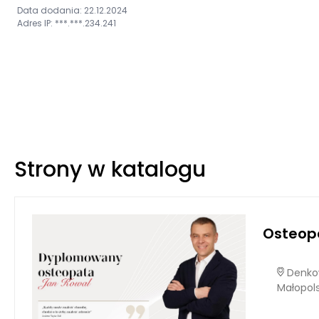
Data dodania: 22.12.2024
Adres IP: ***.***.234.241
Strony w katalogu
Osteopa
Denkow
Małopol