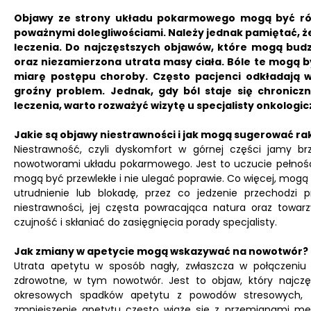
Objawy ze strony układu pokarmowego mogą być róż
poważnymi dolegliwościami. Należy jednak pamiętać, ż
leczenia. Do najczęstszych objawów, które mogą budzi
oraz niezamierzona utrata masy ciała. Bóle te mogą by
miarę postępu choroby. Często pacjenci odkładają wi
groźny problem. Jednak, gdy ból staje się chronic
leczenia, warto rozważyć wizytę u specjalisty onkologi
Jakie są objawy niestrawności i jak mogą sugerować ra
Niestrawność, czyli dyskomfort w górnej części jamy b
nowotworami układu pokarmowego. Jest to uczucie pełności
mogą być przewlekłe i nie ulegać poprawie. Co więcej, mog
utrudnienie lub blokadę, przez co jedzenie przechodzi
niestrawności, jej częsta powracająca natura oraz towar
czujność i skłaniać do zasięgnięcia porady specjalisty.
Jak zmiany w apetycie mogą wskazywać na nowotwór?
Utrata apetytu w sposób nagły, zwłaszcza w połączeni
zdrowotne, w tym nowotwór. Jest to objaw, który najczę
okresowych spadków apetytu z powodów stresowych, zm
zmniejszenie apetytu często wiąże się z przemianami m