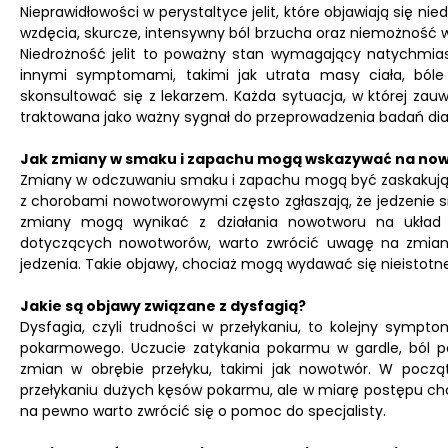
Nieprawidłowości w perystaltyce jelit, które objawiają się ni
wzdęcia, skurcze, intensywny ból brzucha oraz niemożność
Niedrożność jelit to poważny stan wymagający natychmias
innymi symptomami, takimi jak utrata masy ciała, ból
skonsultować się z lekarzem. Każda sytuacja, w której zauw
traktowana jako ważny sygnał do przeprowadzenia badań di
Jak zmiany w smaku i zapachu mogą wskazywać na no
Zmiany w odczuwaniu smaku i zapachu mogą być zaskakując
z chorobami nowotworowymi często zgłaszają, że jedzenie s
zmiany mogą wynikać z działania nowotworu na układ 
dotyczących nowotworów, warto zwrócić uwagę na zmiany
jedzenia. Takie objawy, chociaż mogą wydawać się nieistotn
Jakie są objawy związane z dysfagią?
Dysfagia, czyli trudności w przełykaniu, to kolejny sym
pokarmowego. Uczucie zatykania pokarmu w gardle, ból 
zmian w obrębie przełyku, takimi jak nowotwór. W począ
przełykaniu dużych kęsów pokarmu, ale w miarę postępu chor
na pewno warto zwrócić się o pomoc do specjalisty.