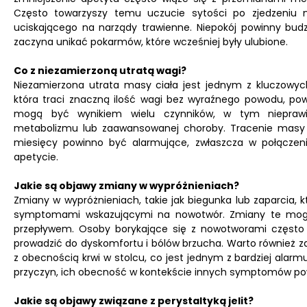
Często towarzyszy temu uczucie sytości po zjedzeniu ni
uciskającego na narządy trawienne. Niepokój powinny bud
zaczyna unikać pokarmów, które wcześniej były ulubione.
Co z niezamierzoną utratą wagi?
Niezamierzona utrata masy ciała jest jednym z kluczow
która traci znaczną ilość wagi bez wyraźnego powodu, pow
mogą być wynikiem wielu czynników, w tym nieprawid
metabolizmu lub zaawansowanej choroby. Tracenie masy c
miesięcy powinno być alarmujące, zwłaszcza w połączen
apetycie.
Jakie są objawy zmiany w wypróżnieniach?
Zmiany w wypróżnieniach, takie jak biegunka lub zaparcia, 
symptomami wskazującymi na nowotwór. Zmiany te mogą 
przepływem. Osoby borykające się z nowotworami często
prowadzić do dyskomfortu i bólów brzucha. Warto również 
z obecnością krwi w stolcu, co jest jednym z bardziej al
przyczyn, ich obecność w kontekście innych symptomów po
Jakie są objawy związane z perystaltyką jelit?