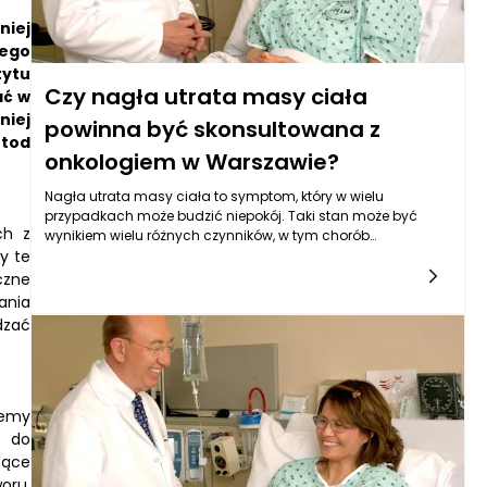
niej
nego
tytu
Czy nagła utrata masy ciała
ać w
niej
powinna być skonsultowana z
etod
onkologiem w Warszawie?
Nagła utrata masy ciała to symptom, który w wielu
przypadkach może budzić niepokój. Taki stan może być
ch z
wynikiem wielu różnych czynników, w tym chorób
y te
metabolicznych, problemów hormonalnych, zaburzeń
psychicznych, jak depresja, czy też chorób
czne
nowotworowych. W szczególności w kontekście onkologii,
ania
nieprzewidziana utrata masy ciała może być jednym z
dzać
pierwszych sygnałów wskazujących na rozwój nowotworu.
Dlatego ważne jest, aby w przypadku nagłej utraty masy
ciała skonsultować się z onkologiem. W Warszawie
dostępnych jest wiele specjalistów gotowych nie tylko
udzielić fachowej porady, ale także zlecić odpowiednie
lemy
badania diagnostyczne.
ę do
zące
oru.