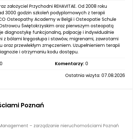
az założyciel Przychodni REHAVITAE. Od 2008 roku
ad 3000 godzin szkoleń podyplomowych z terapii
CO Osteopathy Academy w Belgii i Osteopatie Schule
strowcu Świętokrzyskim oraz pierwszym osteopatą
 diagnostykę funkcjonalną, palpację i indywidualnie
mi z bólami kręgosłupa i stawów, migrenami, zawrotami
nu oraz przewlekłym zmęczeniem. Uzupełnieniem terapii
iagnozie i otrzymaniu kodu dostępu.
0
Komentarzy:
0
Ostatnia wizyta: 07.08.2026
ściami Poznań
Management – zarządzanie nieruchomościami Poznań