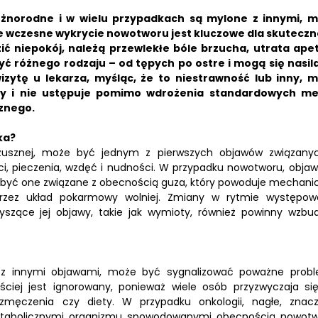
norodne i w wielu przypadkach są mylone z innymi, m
e wczesne wykrycie nowotworu jest kluczowe dla skutecz
ć niepokój, należą przewlekłe bóle brzucha, utrata ape
ć różnego rodzaju – od tępych po ostre i mogą się nasil
zytę u lekarza, myśląc, że to niestrawność lub inny, m
zny i nie ustępuje pomimo wdrożenia standardowych m
cznego.
ka?
rzusznej, może być jednym z pierwszych objawów związany
, pieczenia, wzdęć i nudności. W przypadku nowotworu, objaw
ą być one związane z obecnością guza, który powoduje mechani
 przez układ pokarmowy wolniej. Zmiany w rytmie występow
zyszące jej objawy, takie jak wymioty, również powinny wzbu
u z innymi objawami, może być sygnalizować poważne prob
ściej jest ignorowany, ponieważ wiele osób przyzwyczaja si
ęczenia czy diety. W przypadku onkologii, nagłe, znac
etabolicznymi organizmu spowodowanymi obecnością nowotw