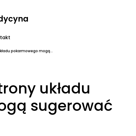
edycyna
takt
 układu pokarmowego mogą...
trony układu
ogą sugerować