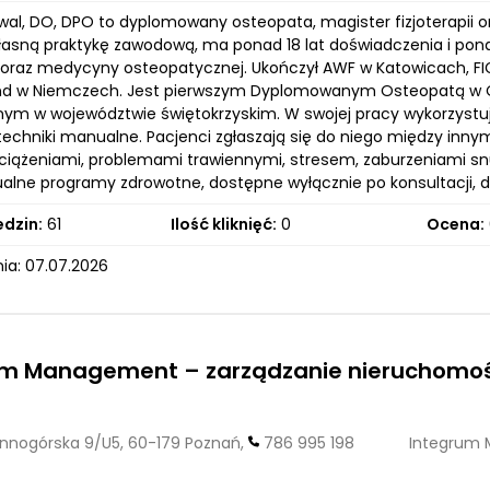
wal, DO, DPO to dyplomowany osteopata, magister fizjoterapii or
łasną praktykę zawodową, ma ponad 18 lat doświadczenia i pon
oraz medycyny osteopatycznej. Ukończył AWF w Katowicach, FI
nd w Niemczech. Jest pierwszym Dyplomowanym Osteopatą w O
nym w województwie świętokrzyskim. W swojej pracy wykorzystuje
techniki manualne. Pacjenci zgłaszają się do niego między inny
eciążeniami, problemami trawiennymi, stresem, zaburzeniami s
ualne programy zdrowotne, dostępne wyłącznie po konsultacji, d
edzin:
61
Ilość kliknięć:
0
Ocena:
ia: 07.07.2026
um Management – zarządzanie nieruchomo
nogórska 9/U5, 60-179 Poznań,
786 995 198
Integrum 