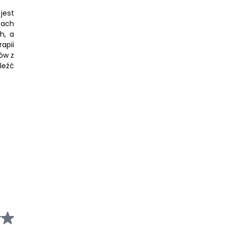
jest
bach
h, a
apii
ów z
leźć