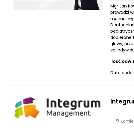
Mgr Jan Ko
prowadzi w
manualnej 
Deutschla
pediatrycz
dobierane 
głowy, prz
są indywid
Ilość odwi
Data dodan
Integr
Kamien