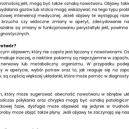
edrożnością jelit, mogą być także oznaką nowotworu. Objawy takie
 wydalania gazów lub stolca mogą wskazywać na tego typu prob
towej interwencji medycznej. Jeżeli objawy te występują raz
e brzucha czy widoczne zmiany w apetyt, zdecydowanie na
ażalne są zmiany w funkcjonowaniu perystaltyki jelit, powinna
agnostycznych.
wotwór?
ym objawem, który nie często jest łączony z nowotworami. O
makuje inaczej, a niektóre pokarmy są nieprzyjemne w zapachu
nerwowy lub metaboliczny organizmu. W przypadku podej
 w apetycie, wybór potraw oraz to, jak reaguje się na zap
e, są częścią większej układanki, która może pomóc w diagnosty
ptom, który może sugerować obecność nowotworu w obrębie uk
podczas połykania oraz chrypka mogą być oznaką patologicz
tkowej fazie, dysfagia może objawiać się jedynie w trudnoś
oby może objąć także płyny. Jeśli objawy te zaczynają się nasi