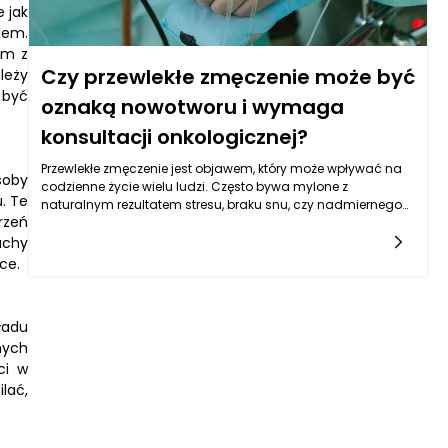
 jak
lem.
em z
Czy przewlekłe zmęczenie może być
leży
 być
oznaką nowotworu i wymaga
konsultacji onkologicznej?
Przewlekłe zmęczenie jest objawem, który może wpływać na
soby
codzienne życie wielu ludzi. Często bywa mylone z
. Te
naturalnym rezultatem stresu, braku snu, czy nadmiernego
rzeń
wysiłku. Jednak w pewnych przypadkach chroniczne
uczucie zmęczenia może być sygnałem alarmowym,
achy
wskazującym na poważniejsze schorzenia, w tym
ce.
nowotwory. W kontekście diagnostyki onkologicznej warto
zwrócić uwagę na to, że nowotwory mogą objawiać się na
wiele sposobów, a zmęczenie może być jednym z nich.
ładu
Potrafi wywoływać nie tylko uczucie osłabienia fizycznego,
nych
ale także wpływa na samopoczucie psychiczne i
emocjonalne. Dlatego, jeśli zmęczenie utrzymuje się przez
ci w
długi czas, warto rozważyć konsultację onkologiczną, aby
lać,
wykluczyć poważne schorzenia.