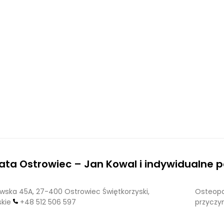
ta Ostrowiec – Jan Kowal i indywidualne po
ska 45A, 27-400 Ostrowiec Świętkorzyski,
Osteopa
skie
+48 512 506 597
przyczyn