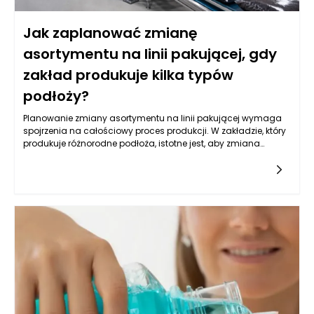
Jak zaplanować zmianę
asortymentu na linii pakującej, gdy
zakład produkuje kilka typów
podłoży?
Planowanie zmiany asortymentu na linii pakującej wymaga
spojrzenia na całościowy proces produkcji. W zakładzie, który
produkuje różnorodne podłoża, istotne jest, aby zmiana
asortymentu była nie tylko efektywna, ale także elastyczna.
Elastyczność sprowadza się do zdolności do łatwego
dostosowywania produkcji do aktualnych potrzeb rynkowych
oraz preferencji konsumentów. Kluczowym krokiem jest
analiza, które rodzaje podłoży cieszą się największym
zainteresowaniem oraz jakie zmiany mogą być wdrożone,
aby sprostać wymaganiom rynku. W tym kontekście maszyny
pakujące do ziemi ogrodowej muszą być odpowiednio
zaprogramowane, aby mogły obsługiwać różnorodne
produkty, zapewniając jednocześnie wysoką jakość
pakowania.