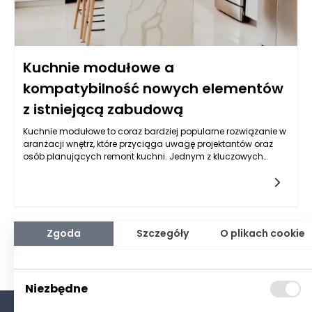
Kuchnie modułowe a
kompatybilność nowych elementów
z istniejącą zabudową
Kuchnie modułowe to coraz bardziej popularne rozwiązanie w
aranżacji wnętrz, które przyciąga uwagę projektantów oraz
osób planujących remont kuchni. Jednym z kluczowych
aspektów, który warto brać pod uwagę przy wyborze tego typu
zabudowy, jest ich kompatybilność z istniejącymi elementami
wnętrza. Wiele osób zastanawia się, czy możliwość zakupu
pojedynczych modułów pozwala na ich harmonijne
wkomponowanie w już posiadaną zabudowę. Odpowiedź na
to pytanie zależy od wielu czynników, w tym od rodzaju
Zgoda
Szczegóły
O plikach cookie
materiałów, kolorów oraz stylu, jaki został zastosowany w
dotychczasowej aranżacji przestrzeni.
Niezbędne