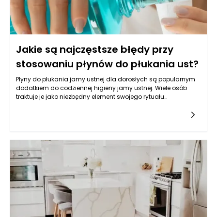
Jakie są najczęstsze błędy przy
stosowaniu płynów do płukania ust?
Płyny do płukania jamy ustnej dla dorosłych są popularnym
dodatkiem do codziennej higieny jamy ustnej. Wiele osób
traktuje je jako niezbędny element swojego rytuału
pielęgnacyjnego, jednak niewłaściwe stosowanie tych
produktów może prowadzić do niepożądanych
efektów. Wśród najczęstszych błędów można wymienić
stosowanie płynów jako substytutu szczotkowania zębów, co
może prowadzić do nagromadzenia płytki nazębnej i
problemów z dziąsłami. Płyny do płukania jamy ustnej dla
dorosłych mają za zadanie wspierać, a nie zastępować
codzienną higienę. Dlatego tak istotne jest, aby każde użycie
płynów było dobrze przemyślane i odpowiednio zintegrowane
z innymi elementami pielęgnacji.