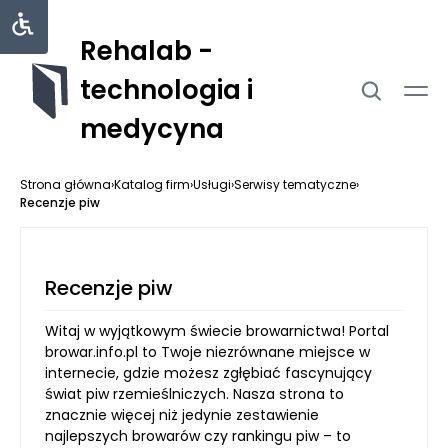
Rehalab -
technologia i
medycyna
Strona główna
›
Katalog firm
›
Usługi
›
Serwisy tematyczne
›
Recenzje piw
Recenzje piw
Witaj w wyjątkowym świecie browarnictwa! Portal
browar.info.pl to Twoje niezrównane miejsce w
internecie, gdzie możesz zgłębiać fascynujący
świat piw rzemieślniczych. Nasza strona to
znacznie więcej niż jedynie zestawienie
najlepszych browarów czy rankingu piw – to