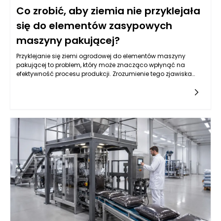
Co zrobić, aby ziemia nie przyklejała
się do elementów zasypowych
maszyny pakującej?
Przyklejanie się ziemi ogrodowej do elementów maszyny
pakującej to problem, który może znacząco wpłynąć na
efektywność procesu produkcji. Zrozumienie tego zjawiska
wymaga analizy wielu czynników, w tym właściwości samej
ziemi oraz konstrukcji maszyn pakujących. Często przyczyna
tkwi w niewłaściwych parametrach wilgotności gleby, które
mogą prowadzić do zwiększonej spójności cząsteczek. Suche
lub zbyt wilgotne podłoże także potrafi stworzyć sytuacje, w
których materiał przylega do powierzchni roboczych. Dobrze
zaprojektowane maszyny pakujące do ziemi ogrodowej
powinny być w stanie minimalizować te problemy poprzez
odpowiednie dostosowanie ich parametrów pracy. Właściwe
zrozumienie przyczyn tej sytuacji to pierwszy krok do
znalezienia skutecznych rozwiązań.