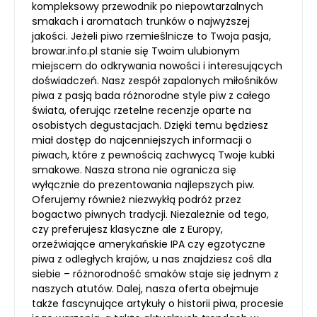
kompleksowy przewodnik po niepowtarzalnych
smakach i aromatach trunków o najwyższej
jakości. Jeżeli piwo rzemieślnicze to Twoja pasja,
browar.info.pl stanie się Twoim ulubionym
miejscem do odkrywania nowości i interesujących
doświadczeń. Nasz zespół zapalonych miłośników
piwa z pasją bada różnorodne style piw z całego
świata, oferując rzetelne recenzje oparte na
osobistych degustacjach. Dzięki temu będziesz
miał dostęp do najcenniejszych informacji o
piwach, które z pewnością zachwycą Twoje kubki
smakowe. Nasza strona nie ogranicza się
wyłącznie do prezentowania najlepszych piw.
Oferujemy również niezwykłą podróż przez
bogactwo piwnych tradycji. Niezależnie od tego,
czy preferujesz klasyczne ale z Europy,
orzeźwiające amerykańskie IPA czy egzotyczne
piwa z odległych krajów, u nas znajdziesz coś dla
siebie – różnorodność smaków staje się jednym z
naszych atutów. Dalej, nasza oferta obejmuje
także fascynujące artykuły o historii piwa, procesie