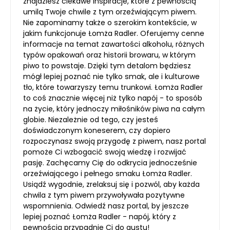
znajdziesz ciekawe inspiracje, które z pewnością
umilą Twoje chwile z tym orzeźwiającym piwem.
Nie zapominamy także o szerokim kontekście, w
jakim funkcjonuje Łomża Radler. Oferujemy cenne
informacje na temat zawartości alkoholu, różnych
typów opakowań oraz historii browaru, w którym
piwo to powstaje. Dzięki tym detalom będziesz
mógł lepiej poznać nie tylko smak, ale i kulturowe
tło, które towarzyszy temu trunkowi. Łomża Radler
to coś znacznie więcej niż tylko napój - to sposób
na życie, który jednoczy miłośników piwa na całym
globie. Niezależnie od tego, czy jesteś
doświadczonym koneserem, czy dopiero
rozpoczynasz swoją przygodę z piwem, nasz portal
pomoże Ci wzbogacić swoją wiedzę i rozwijać
pasję. Zachęcamy Cię do odkrycia jednocześnie
orzeźwiającego i pełnego smaku Łomża Radler.
Usiądź wygodnie, zrelaksuj się i pozwól, aby każda
chwila z tym piwem przywoływała pozytywne
wspomnienia. Odwiedź nasz portal, by jeszcze
lepiej poznać Łomża Radler - napój, który z
pewnością przypadnie Ci do gustu!