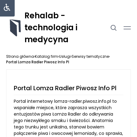
Rehalab -
technologia i
medycyna
Strona główna
›
Katalog firm
›
Usługi
›
Serwisy tematyczne
›
Portal Lomza Radler Piwosz Info Pl
Portal Lomza Radler Piwosz Info Pl
Portal internetowy lomza-radler.piwosz.info.pl to
wspaniałe miejsce, które zaprasza wszystkich
entuzjastów piwa Łomża Radler do odkrywania
jego niezwykłego smaku i świeżości. Anatomia
tego trunku jest unikalna, stanowi bowiem
połączenie piwa i owocowej lemoniady, co sprawia,