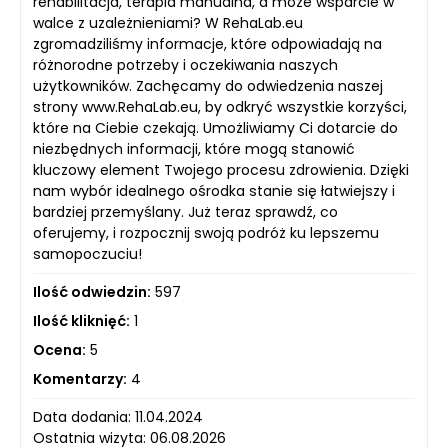
rehabilitacja, terapia manualna, a może wsparcie w
walce z uzależnieniami? W RehaLab.eu
zgromadziliśmy informacje, które odpowiadają na
różnorodne potrzeby i oczekiwania naszych
użytkowników. Zachęcamy do odwiedzenia naszej
strony www.RehaLab.eu, by odkryć wszystkie korzyści,
które na Ciebie czekają. Umożliwiamy Ci dotarcie do
niezbędnych informacji, które mogą stanowić
kluczowy element Twojego procesu zdrowienia. Dzięki
nam wybór idealnego ośrodka stanie się łatwiejszy i
bardziej przemyślany. Już teraz sprawdź, co
oferujemy, i rozpocznij swoją podróż ku lepszemu
samopoczuciu!
Ilość odwiedzin:
597
Ilość kliknięć:
1
Ocena:
5
Komentarzy:
4
Data dodania: 11.04.2024
Ostatnia wizyta: 06.08.2026