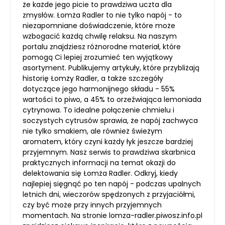
że każde jego picie to prawdziwa uczta dla
zmysłów. Łomża Radler to nie tylko napój - to
niezapomniane doświadczenie, które może
wzbogacić każdą chwilę relaksu. Na naszym
portalu znajdziesz różnorodne materiał, które
pomogą Ci lepiej zrozumieć ten wyjątkowy
asortyment. Publikujemy artykuły, które przybliżają
historię Łomży Radler, a także szczegóły
dotyczące jego harmonijnego składu - 55%
wartości to piwo, a 45% to orzeźwiająca lemoniada
cytrynowa. To idealne połączenie chmielu i
soczystych cytrusów sprawia, że napój zachwyca
nie tylko smakiem, ale również świeżym
aromatem, który czyni każdy łyk jeszcze bardziej
przyjemnym. Nasz serwis to prawdziwa skarbnica
praktycznych informacji na temat okazji do
delektowania się Łomża Radler. Odkryj, kiedy
najlepiej sięgnąć po ten napój - podczas upalnych
letnich dni, wieczorów spędzonych z przyjaciółmi,
czy być może przy innych przyjemnych
momentach. Na stronie lomza-radler.piwosz.info.pl