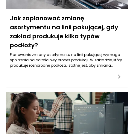
Jak zaplanować zmianę
asortymentu na linii pakującej, gdy
zakład produkuje kilka typów
podłoży?
Planowanie zmiany asortymentu na linii pakującej wymaga
spojrzenia na całościowy proces produkcji. W zakładzie, który
produkuje różnorodne podłoża, istotne jest, aby zmiana
asortymentu była nie tylko efektywna, ale także elastyczna.
Elastyczność sprowadza się do zdolności do łatwego
dostosowywania produkcji do aktualnych potrzeb rynkowych
oraz preferencji konsumentów. Kluczowym krokiem jest
analiza, które rodzaje podłoży cieszą się największym
zainteresowaniem oraz jakie zmiany mogą być wdrożone,
aby sprostać wymaganiom rynku. W tym kontekście maszyny
pakujące do ziemi ogrodowej muszą być odpowiednio
zaprogramowane, aby mogły obsługiwać różnorodne
produkty, zapewniając jednocześnie wysoką jakość
pakowania.