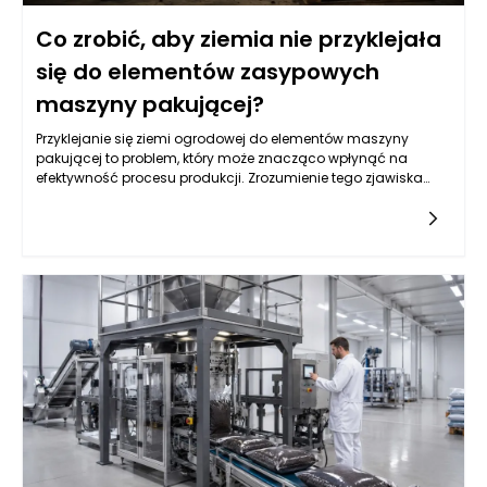
Co zrobić, aby ziemia nie przyklejała
się do elementów zasypowych
maszyny pakującej?
Przyklejanie się ziemi ogrodowej do elementów maszyny
pakującej to problem, który może znacząco wpłynąć na
efektywność procesu produkcji. Zrozumienie tego zjawiska
wymaga analizy wielu czynników, w tym właściwości samej
ziemi oraz konstrukcji maszyn pakujących. Często przyczyna
tkwi w niewłaściwych parametrach wilgotności gleby, które
mogą prowadzić do zwiększonej spójności cząsteczek. Suche
lub zbyt wilgotne podłoże także potrafi stworzyć sytuacje, w
których materiał przylega do powierzchni roboczych. Dobrze
zaprojektowane maszyny pakujące do ziemi ogrodowej
powinny być w stanie minimalizować te problemy poprzez
odpowiednie dostosowanie ich parametrów pracy. Właściwe
zrozumienie przyczyn tej sytuacji to pierwszy krok do
znalezienia skutecznych rozwiązań.