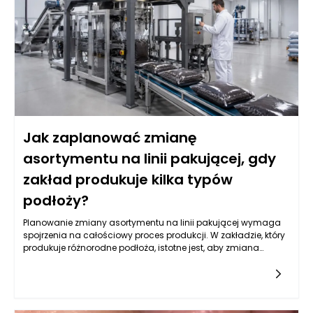
odpowiednie dostosowanie ich parametrów pracy. Właściwe
zrozumienie przyczyn tej sytuacji to pierwszy krok do
znalezienia skutecznych rozwiązań.
Jak zaplanować zmianę
asortymentu na linii pakującej, gdy
zakład produkuje kilka typów
podłoży?
Planowanie zmiany asortymentu na linii pakującej wymaga
spojrzenia na całościowy proces produkcji. W zakładzie, który
produkuje różnorodne podłoża, istotne jest, aby zmiana
asortymentu była nie tylko efektywna, ale także elastyczna.
Elastyczność sprowadza się do zdolności do łatwego
dostosowywania produkcji do aktualnych potrzeb rynkowych
oraz preferencji konsumentów. Kluczowym krokiem jest
analiza, które rodzaje podłoży cieszą się największym