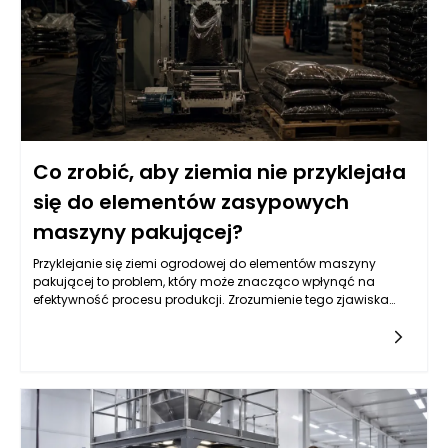
Co zrobić, aby ziemia nie przyklejała
się do elementów zasypowych
maszyny pakującej?
Przyklejanie się ziemi ogrodowej do elementów maszyny
pakującej to problem, który może znacząco wpłynąć na
efektywność procesu produkcji. Zrozumienie tego zjawiska
wymaga analizy wielu czynników, w tym właściwości samej
ziemi oraz konstrukcji maszyn pakujących. Często przyczyna
tkwi w niewłaściwych parametrach wilgotności gleby, które
mogą prowadzić do zwiększonej spójności cząsteczek. Suche
lub zbyt wilgotne podłoże także potrafi stworzyć sytuacje, w
których materiał przylega do powierzchni roboczych. Dobrze
zaprojektowane maszyny pakujące do ziemi ogrodowej
powinny być w stanie minimalizować te problemy poprzez