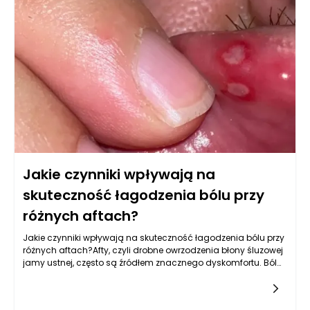
zainteresowaniem oraz jakie zmiany mogą być wdrożone,
aby sprostać wymaganiom rynku. W tym kontekście maszyny
pakujące do ziemi ogrodowej muszą być odpowiednio
zaprogramowane, aby mogły obsługiwać różnorodne
produkty, zapewniając jednocześnie wysoką jakość
pakowania.
Jakie czynniki wpływają na
skuteczność łagodzenia bólu przy
różnych aftach?
Jakie czynniki wpływają na skuteczność łagodzenia bólu przy
różnych aftach?Afty, czyli drobne owrzodzenia błony śluzowej
jamy ustnej, często są źródłem znacznego dyskomfortu. Ból
związany z aftami może wpłynąć na codzienne