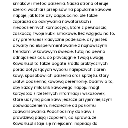
smaków i metod parzenia. Nasza strona oferuje
szeroki wachlarz przepisów na popularne kawowe
napoje, jak latte czy cappuccino, ale także
zaprasza do odkrywania nowatorskich i
niecodziennych kompozycji, które z pewnością
zaskoczą Twoje kubki smakowe. Bez względu na to,
czy preferujesz klasyczne podejście, czy jesteś
otwarty na eksperymentowanie z najnowszymi
trendami w kawowym świecie, tutaj na pewno
odnajdziesz coś, co przyciągnie Twoją uwagę.
Kawa4u.pl to także bogate źródło praktycznych
porad dotyczących wyboru najlepszych ziaren
kawy, sposobów ich parzenia oraz sprzętu, który
ułatwi codzienną kawową ceremonię. Dbamy o to,
aby każdy miłośnik kawowego napoju mógł
korzystać z rzetelnych informacji i wskazówek,
które uczynią picie kawy jeszcze przyjemniejszym
doświadczeniem, niezależnie od poziomu
zaawansowania. Podchodzimy do kawy z
prawdziwą pasją i zapałem, co sprawia, że
Kawa4u.pl staje się miejscem inspiracji do