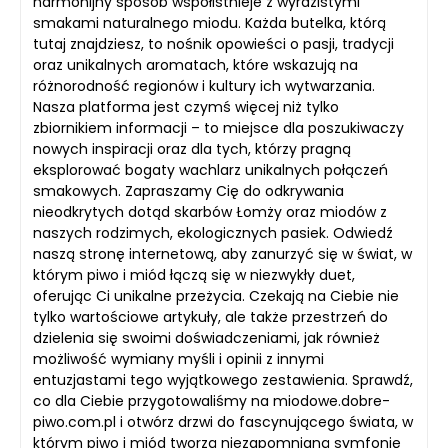
harmonijny sposób współistnieje z wyrazistymi
smakami naturalnego miodu. Każda butelka, którą
tutaj znajdziesz, to nośnik opowieści o pasji, tradycji
oraz unikalnych aromatach, które wskazują na
różnorodność regionów i kultury ich wytwarzania.
Nasza platforma jest czymś więcej niż tylko
zbiornikiem informacji – to miejsce dla poszukiwaczy
nowych inspiracji oraz dla tych, którzy pragną
eksplorować bogaty wachlarz unikalnych połączeń
smakowych. Zapraszamy Cię do odkrywania
nieodkrytych dotąd skarbów Łomży oraz miodów z
naszych rodzimych, ekologicznych pasiek. Odwiedź
naszą stronę internetową, aby zanurzyć się w świat, w
którym piwo i miód łączą się w niezwykły duet,
oferując Ci unikalne przeżycia. Czekają na Ciebie nie
tylko wartościowe artykuły, ale także przestrzeń do
dzielenia się swoimi doświadczeniami, jak również
możliwość wymiany myśli i opinii z innymi
entuzjastami tego wyjątkowego zestawienia. Sprawdź,
co dla Ciebie przygotowaliśmy na miodowe.dobre-
piwo.com.pl i otwórz drzwi do fascynującego świata, w
którym piwo i miód tworzą niezapomnianą symfonię