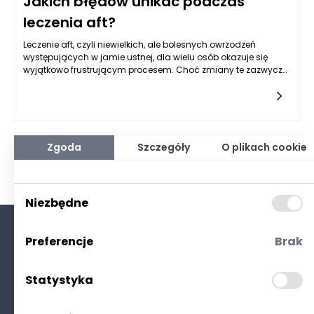
Jakich błędów unikać podczas
leczenia aft?
Leczenie aft, czyli niewielkich, ale bolesnych owrzodzeń
występujących w jamie ustnej, dla wielu osób okazuje się
wyjątkowo frustrującym procesem. Choć zmiany te zazwyczaj
mają łagodny przebieg, towarzyszący im ból i trudności w
jedzeniu, mówieniu czy codziennej higienie sprawiają, że
pacjenci często sięgają po różne sposoby leczenia – nie
zawsze skuteczne. Powszechne błędy w postępowaniu mogą
prowadzić do przedłużającego się dyskomfortu, a w
niektórych przypadkach – do dodatkowych powikłań.
Zgoda
Szczegóły
O plikach cookie
Kluczem do skutecznego leczenia aft jest znajomość
sprawdzonych metod, unikanie typowych pomyłek oraz
świadome korzystanie z preparatów, takich jak żel na afty,
który może znacząco przyspieszyć proces regeneracji. Poniżej
Niezbędne
omawiamy najczęstsze błędy i podpowiadamy, jak im
zapobiec.
Preferencje
Brak
O nas
Kontakt
Statystyka
Polityka prywatności
(RODO. Cookies)