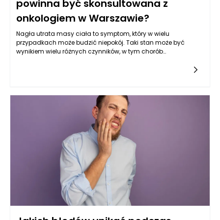
powinna być skonsultowana z
onkologiem w Warszawie?
Nagła utrata masy ciała to symptom, który w wielu
przypadkach może budzić niepokój. Taki stan może być
wynikiem wielu różnych czynników, w tym chorób
metabolicznych, problemów hormonalnych, zaburzeń
psychicznych, jak depresja, czy też chorób nowotworowych. W
szczególności w kontekście onkologii, nieprzewidziana utrata
masy ciała może być jednym z pierwszych sygnałów
wskazujących na rozwój nowotworu. Dlatego ważne jest, aby
w przypadku nagłej utraty masy ciała skonsultować się z
onkologiem. W Warszawie dostępnych jest wiele specjalistów
gotowych nie tylko udzielić fachowej porady, ale także zlecić
odpowiednie badania diagnostyczne.