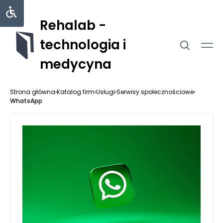
Rehalab -
technologia i
medycyna
Strona główna
›
Katalog firm
›
Usługi
›
Serwisy społecznościowe
›
WhatsApp