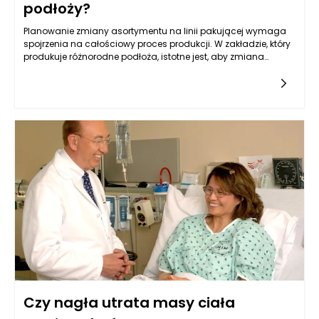
podłoży?
Planowanie zmiany asortymentu na linii pakującej wymaga
spojrzenia na całościowy proces produkcji. W zakładzie, który
produkuje różnorodne podłoża, istotne jest, aby zmiana
asortymentu była nie tylko efektywna, ale także elastyczna.
Elastyczność sprowadza się do zdolności do łatwego
dostosowywania produkcji do aktualnych potrzeb rynkowych
oraz preferencji konsumentów. Kluczowym krokiem jest
analiza, które rodzaje podłoży cieszą się największym
zainteresowaniem oraz jakie zmiany mogą być wdrożone,
aby sprostać wymaganiom rynku. W tym kontekście maszyny
pakujące do ziemi ogrodowej muszą być odpowiednio
zaprogramowane, aby mogły obsługiwać różnorodne
produkty, zapewniając jednocześnie wysoką jakość
pakowania.
Czy nagła utrata masy ciała