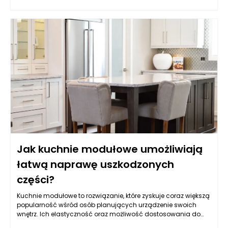
dostosowywania produkcji do aktualnych potrzeb rynkowych
oraz preferencji konsumentów. Kluczowym krokiem jest
analiza, które rodzaje podłoży cieszą się największym
zainteresowaniem oraz jakie zmiany mogą być wdrożone,
aby sprostać wymaganiom rynku. W tym kontekście maszyny
pakujące do ziemi ogrodowej muszą być odpowiednio
zaprogramowane, aby mogły obsługiwać różnorodne
produkty, zapewniając jednocześnie wysoką jakość
pakowania.
Jak kuchnie modułowe umożliwiają
łatwą naprawę uszkodzonych
części?
Kuchnie modułowe to rozwiązanie, które zyskuje coraz większą
popularność wśród osób planujących urządzenie swoich
wnętrz. Ich elastyczność oraz możliwość dostosowania do
indywidualnych potrzeb użytkowników przyciągają uwagę,