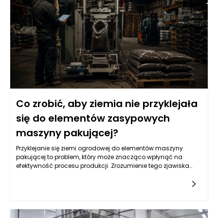
Co zrobić, aby ziemia nie przyklejała
się do elementów zasypowych
maszyny pakującej?
Przyklejanie się ziemi ogrodowej do elementów maszyny
pakującej to problem, który może znacząco wpłynąć na
efektywność procesu produkcji. Zrozumienie tego zjawiska
wymaga analizy wielu czynników, w tym właściwości samej
ziemi oraz konstrukcji maszyn pakujących. Często przyczyna
tkwi w niewłaściwych parametrach wilgotności gleby, które
mogą prowadzić do zwiększonej spójności cząsteczek. Suche
lub zbyt wilgotne podłoże także potrafi stworzyć sytuacje, w