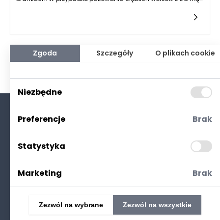
ogrodową wprowadzenie rozwiązań automatycznych, takich
jak maszyny pakujące do ziemi ogrodowej, może znacznie
poprawić efektywność pracy. Dzięki użyciu takich maszyn
można zredukować czas potrzebny do pakowania oraz
zminimalizować wysiłek fizyczny pracowników, co prowadzi
do zwiększenia wydajności i obniżenia kosztów operacyjnych.
Zgoda
Szczegóły
O plikach cookie
Zastosowanie technologii w tym obszarze nie tylko wpływa na
szybkość realizacji zleceń, ale również na jakość pakowania,
która dzięki precyzyjnym maszynom jest na wyższym
poziomie. Automatyzacja pozwala na osiągnięcie stałych,
Niezbędne
powtarzalnych wyników, a także na lepsze zarządzanie
zasobami ludzkimi, co zyskuje na znaczeniu w obliczu
rosnącego zatrudnienia.
Preferencje
Brak
O nas
Kontakt
Statystyka
Polityka prywatności
(RODO. Cookies)
Marketing
Brak
Zezwól na wybrane
Zezwól na wszystkie