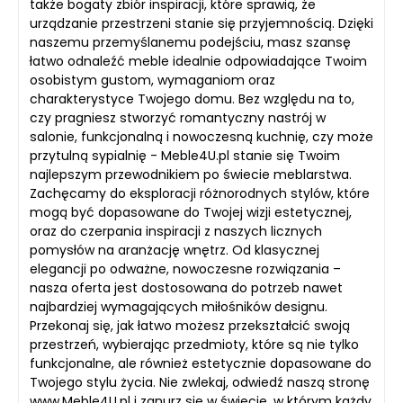
także bogaty zbiór inspiracji, które sprawią, że
urządzanie przestrzeni stanie się przyjemnością. Dzięki
naszemu przemyślanemu podejściu, masz szansę
łatwo odnaleźć meble idealnie odpowiadające Twoim
osobistym gustom, wymaganiom oraz
charakterystyce Twojego domu. Bez względu na to,
czy pragniesz stworzyć romantyczny nastrój w
salonie, funkcjonalną i nowoczesną kuchnię, czy może
przytulną sypialnię - Meble4U.pl stanie się Twoim
najlepszym przewodnikiem po świecie meblarstwa.
Zachęcamy do eksploracji różnorodnych stylów, które
mogą być dopasowane do Twojej wizji estetycznej,
oraz do czerpania inspiracji z naszych licznych
pomysłów na aranżację wnętrz. Od klasycznej
elegancji po odważne, nowoczesne rozwiązania –
nasza oferta jest dostosowana do potrzeb nawet
najbardziej wymagających miłośników designu.
Przekonaj się, jak łatwo możesz przekształcić swoją
przestrzeń, wybierając przedmioty, które są nie tylko
funkcjonalne, ale również estetycznie dopasowane do
Twojego stylu życia. Nie zwlekaj, odwiedź naszą stronę
www.Meble4U.pl i zanurz się w świecie, w którym każdy