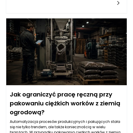
ale to nie wszystko, co oferują. Jednym z kluczowych atutów
kuchni modułowych jest ich systematyczna struktura, która
umożliwia łatwe naprawy uszkodzonych części. Dzięki
przemyślanym rozwiązaniom, klienci mogą zminimalizować
czas i koszty związane z naprawami, co czyni ten wybór
bardzo korzystnym w dłuższej perspektywie.
Jak ograniczyć pracę ręczną przy
pakowaniu ciężkich worków z ziemią
ogrodową?
Automatyzacja procesów produkcyjnych i pakujących stała
się nie tylko trendem, ale także koniecznością w wielu
branżach. W przypadku pakowania ciężkich worków z ziemią