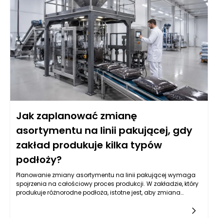
których materiał przylega do powierzchni roboczych. Dobrze
zaprojektowane maszyny pakujące do ziemi ogrodowej
powinny być w stanie minimalizować te problemy poprzez
odpowiednie dostosowanie ich parametrów pracy. Właściwe
zrozumienie przyczyn tej sytuacji to pierwszy krok do
znalezienia skutecznych rozwiązań.
Jak zaplanować zmianę
asortymentu na linii pakującej, gdy
zakład produkuje kilka typów
podłoży?
Planowanie zmiany asortymentu na linii pakującej wymaga
spojrzenia na całościowy proces produkcji. W zakładzie, który
produkuje różnorodne podłoża, istotne jest, aby zmiana
asortymentu była nie tylko efektywna, ale także elastyczna.
Elastyczność sprowadza się do zdolności do łatwego