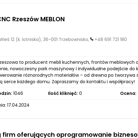
 CNC Rzeszów MEBLON
ieś 12 (k. lotniska), 36-001 Trzebownisko,
+48 691 721 180
zeszowa to producent mebli kuchennych, frontów meblowych or
nie, nowoczesny park maszynowy i indywidualne podejście do k
rawerowanie różnorodnych materiałów – od drewna po tworzywa sz
zą serce każdego domu. Zapraszamy do kontaktu i współpracy!
edzin:
1046
Ilość kliknięć:
0
Ocena:
ia: 17.04.2024
g firm oferujących oprogramowanie biznes