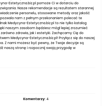
na-Estetyczna.biz.pl pomoże Ci w dotarciu do
rozwiązania. Nasze rekomendacje są rezultatem starannej
doświadczenie personelu, stosowane metody oraz jakość
o pozwala nam z pełnym przekonaniem polecać te
nak Medycyna-Estetyczna.biz.pl to nie tylko katalog
Dzięki naszym zasobom będziesz mógł lepiej zrozumieć
równo zdrowia, jak i estetyki. Zachęcamy Cię do
twem Medycyna-Estetyczna.biz.pl! Przyłącz się do naszej
czna. Z nami możesz być pewny, że Twoje decyzje są
 naszą stronę i rozpocznij swoją przygodę w
Komentarzy:
4