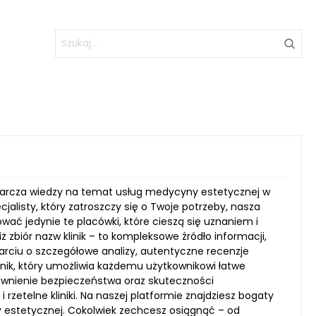
ostarcza wiedzy na temat usług medycyny estetycznej w
cjalisty, który zatroszczy się o Twoje potrzeby, nasza
ać jedynie te placówki, które cieszą się uznaniem i
ż zbiór nazw klinik – to kompleksowe źródło informacji,
rciu o szczegółowe analizy, autentyczne recenzje
nik, który umożliwia każdemu użytkownikowi łatwe
pewnienie bezpieczeństwa oraz skuteczności
etelne kliniki. Na naszej platformie znajdziesz bogaty
 estetycznej. Cokolwiek zechcesz osiągnąć – od