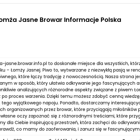
Lomża Jasne Browar Informacje Polska
a-jasne.browar.info.pl to doskonałe miejsce dla wszystkich, któr
nku – Łomży Jasnej. Piwo to, wytwarzane z niezwykłą pasją w 
piwnego, które łączy tradycję z nowoczesnością. Nasza strona j
anym w sposób, który ułatwia odkrywanie jego fascynujących a
wnikliwie analizujących różnorodne aspekty związane z piwem Ło
 aż po proces warzenia. Dzięki temu możesz zdobyć cenną wiedzę
 tego wyjątkowego napoju. Ponadto, dostarczamy interesujący
ch organizowanych przez browar, które przyciągają miłośników p
własne oczy zapoznać się z różnorodnymi treściami, które prz
my dla Ciebie inspirującą przestrzeń, która zachęci do odkryw
sprawdź, co mamy do zaoferowania, i zanurz się w fascynującym 