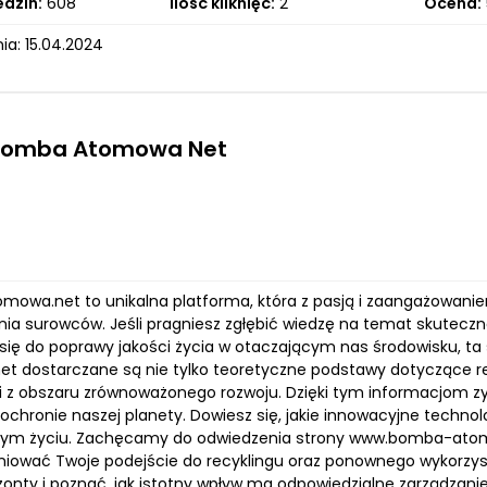
edzin:
608
Ilość kliknięć:
2
Ocena:
ia: 15.04.2024
 Bomba Atomowa Net
owa.net to unikalna platforma, która z pasją i zaangażowanie
nia surowców. Jeśli pragniesz zgłębić wiedzę na temat skutecz
 się do poprawy jakości życia w otaczającym nas środowisku, ta
t dostarczane są nie tylko teoretyczne podstawy dotyczące rec
i z obszaru zrównoważonego rozwoju. Dzięki tym informacjom 
chronie naszej planety. Dowiesz się, jakie innowacyjne technolo
ym życiu. Zachęcamy do odwiedzenia strony www.bomba-atomo
niować Twoje podejście do recyklingu oraz ponownego wykorzyst
zonty i poznać, jak istotny wpływ ma odpowiedzialne zarządzani