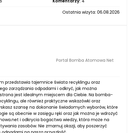
5
Komentarzy:
4
Ostatnia wizyta: 06.08.2026
Portal Bomba Atomowa Net
m przedstawia tajemnice świata recyklingu oraz
nego zarządzania odpadami i odkryć, jak można
 strona jest idealnym miejscem dla Ciebie. Na bomba-
yklingu, ale również praktyczne wskazówki oraz
zyskasz szansę na dokonanie świadomych wyborów, które
gie są obecnie w zasięgu ręki oraz jak można je wdrożyć
wa.net i odkrycia bogactwa wiedzy, która może na
ywania zasobów. Nie zmarnuj okazji, aby poszerzyć
e odpadami na naszą przyszłość.