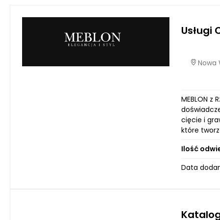
Usługi
Nowa W
MEBLON z R
doświadcze
cięcie i g
które twor
Ilość odwi
Data dodan
Katalo