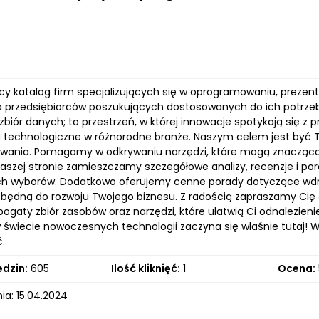
cy katalog firm specjalizujących się w oprogramowaniu, prezent
a przedsiębiorców poszukujących dostosowanych do ich potrzeb 
 zbiór danych; to przestrzeń, w której innowacje spotykają się
a technologiczne w różnorodne branże. Naszym celem jest być
ania. Pomagamy w odkrywaniu narzędzi, które mogą znacząco 
 naszej stronie zamieszczamy szczegółowe analizy, recenzje i 
 wyborów. Dodatkowo oferujemy cenne porady dotyczące wdroże
zbędną do rozwoju Twojego biznesu. Z radością zapraszamy Cię d
bogaty zbiór zasobów oraz narzędzi, które ułatwią Ci odnalezieni
 świecie nowoczesnych technologii zaczyna się właśnie tutaj! We
.
edzin:
605
Ilość kliknięć:
1
Ocena:
ia: 15.04.2024