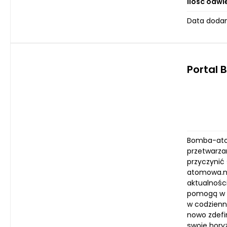
Ilość odwi
Data dodan
Portal
Bomba-atom
przetwarza
przyczynić
atomowa.ne
aktualnośc
pomogą w o
w codzienn
nowo zdefi
swoje hory