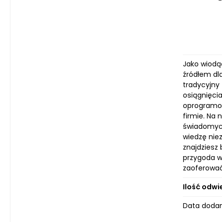
Jako wiodą
źródłem dl
tradycyjny
osiągnięci
oprogramow
firmie. Na
świadomych
wiedzę nie
znajdziesz 
przygoda w
zaoferować
Ilość odwi
Data dodan