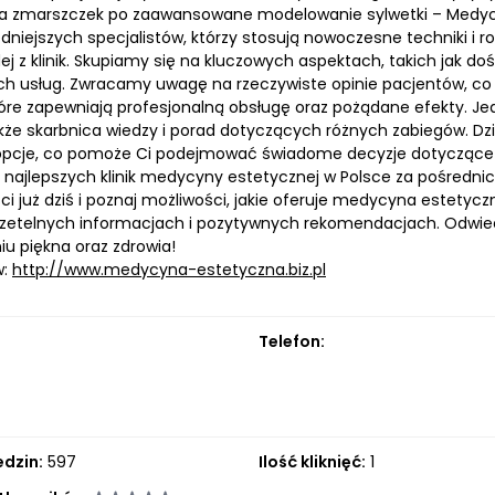
a zmarszczek po zaawansowane modelowanie sylwetki – Medycy
dniejszych specjalistów, którzy stosują nowoczesne techniki i 
ej z klinik. Skupiamy się na kluczowych aspektach, takich jak 
h usług. Zwracamy uwagę na rzeczywiste opinie pacjentów, c
tóre zapewniają profesjonalną obsługę oraz pożądane efekty. Jed
 także skarbnica wiedzy i porad dotyczących różnych zabiegów. 
pcje, co pomoże Ci podejmować świadome decyzje dotyczące za
 najlepszych klinik medycyny estetycznej w Polsce za pośrednic
ci już dziś i poznaj możliwości, jakie oferuje medycyna estety
rzetelnych informacjach i pozytywnych rekomendacjach. Odwiedź
iu piękna oraz zdrowia!
w:
http://www.medycyna-estetyczna.biz.pl
Telefon:
edzin:
597
Ilość kliknięć:
1