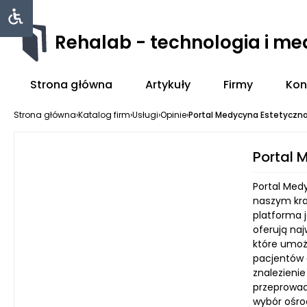
Rehalab - technologia i m
Strona główna
Artykuły
Firmy
Kon
Strona główna
›
Katalog firm
›
Usługi
›
Opinie
›
Portal Medycyna Estetyczna
Portal 
Portal Med
naszym kraj
platforma 
oferują naj
które umoż
pacjentów 
znalezieni
przeprowad
wybór ośro