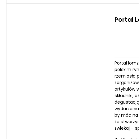
Portal 
Portal lomz
polskim ry
rzemiosła 
zorganizow
artykułów 
składniki,
degustacją
wydarzenia
by móc na 
że stworzy
zwlekaj – 