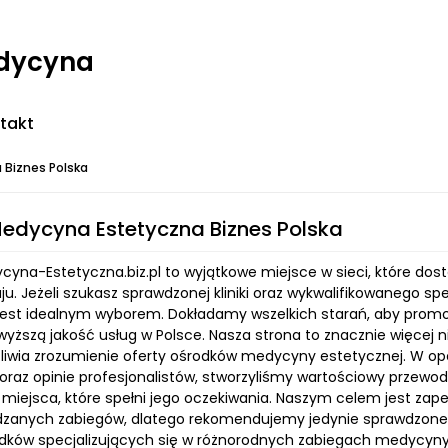
edycyna
takt
 Biznes Polska
Medycyna Estetyczna Biznes Polska
ycyna-Estetyczna.biz.pl to wyjątkowe miejsce w sieci, które d
u. Jeżeli szukasz sprawdzonej kliniki oraz wykwalifikowanego spe
jest idealnym wyborem. Dokładamy wszelkich starań, aby promow
wyższą jakość usług w Polsce. Nasza strona to znacznie więcej ni
liwia zrozumienie oferty ośrodków medycyny estetycznej. W opa
oraz opinie profesjonalistów, stworzyliśmy wartościowy przewod
e miejsca, które spełni jego oczekiwania. Naszym celem jest za
zanych zabiegów, dlatego rekomendujemy jedynie sprawdzone i rz
dków specjalizujących się w różnorodnych zabiegach medycyny