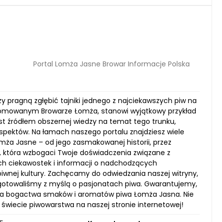
Portal Lomża Jasne Browar Informacje Polska
zy pragną zgłębić tajniki jednego z najciekawszych piw na
renomowanym Browarze Łomża, stanowi wyjątkowy przykład
est źródłem obszernej wiedzy na temat tego trunku,
spektów. Na łamach naszego portalu znajdziesz wiele
mża Jasne – od jego zasmakowanej historii, przez
, która wzbogaci Twoje doświadczenia związane z
ch ciekawostek i informacji o nadchodzących
iwnej kultury. Zachęcamy do odwiedzania naszej witryny,
ygotowaliśmy z myślą o pasjonatach piwa. Gwarantujemy,
ania bogactwa smaków i aromatów piwa Łomża Jasna. Nie
świecie piwowarstwa na naszej stronie internetowej!