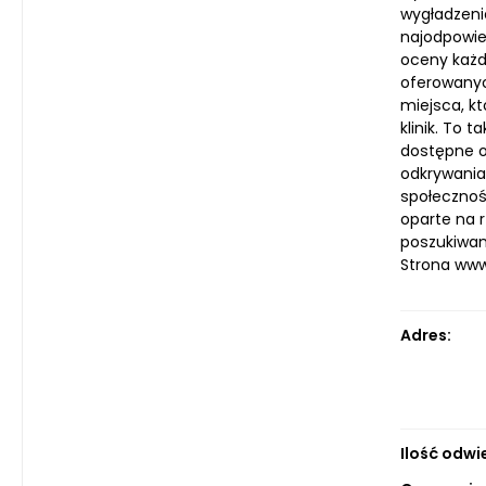
wygładzeni
najodpowie
oceny każd
oferowanyc
miejsca, k
klinik. To
dostępne o
odkrywania
społecznoś
oparte na 
poszukiwan
Strona ww
Adres:
Ilość odwi