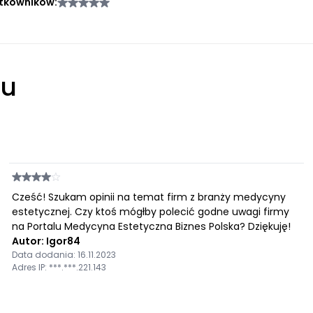
tkowników:
łu
Cześć! Szukam opinii na temat firm z branży medycyny
estetycznej. Czy ktoś mógłby polecić godne uwagi firmy
na Portalu Medycyna Estetyczna Biznes Polska? Dziękuję!
Autor: Igor84
Data dodania: 16.11.2023
Adres IP: ***.***.221.143