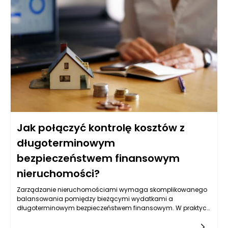
zainteresowaniem oraz jakie zmiany mogą być wdrożone,
aby sprostać wymaganiom rynku. W tym kontekście maszyny
pakujące do ziemi ogrodowej muszą być odpowiednio
zaprogramowane, aby mogły obsługiwać różnorodne
produkty, zapewniając jednocześnie wysoką jakość
pakowania.
Jak połączyć kontrolę kosztów z
długoterminowym
bezpieczeństwem finansowym
nieruchomości?
Zarządzanie nieruchomościami wymaga skomplikowanego
balansowania pomiędzy bieżącymi wydatkami a
długoterminowym bezpieczeństwem finansowym. W praktyce
oznacza to, że właściciele nieruchomości muszą regularnie
analizować swoje koszty operacyjne, przychody z najmu oraz