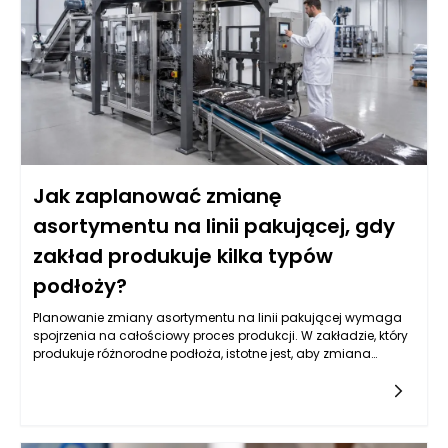
odpowiednie dostosowanie ich parametrów pracy. Właściwe
zrozumienie przyczyn tej sytuacji to pierwszy krok do
znalezienia skutecznych rozwiązań.
Jak zaplanować zmianę
asortymentu na linii pakującej, gdy
zakład produkuje kilka typów
podłoży?
Planowanie zmiany asortymentu na linii pakującej wymaga
spojrzenia na całościowy proces produkcji. W zakładzie, który
produkuje różnorodne podłoża, istotne jest, aby zmiana
asortymentu była nie tylko efektywna, ale także elastyczna.
Elastyczność sprowadza się do zdolności do łatwego
dostosowywania produkcji do aktualnych potrzeb rynkowych
oraz preferencji konsumentów. Kluczowym krokiem jest
analiza, które rodzaje podłoży cieszą się największym