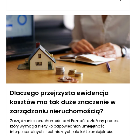
potencjalne inwestycje w modernizację obiektów, aby
zminimalizować ryzyko finansowe. Kluczowym krokiem jest
opracowanie szczegółowego budżetu, który pozwoli na ścisłe
monitorowanie wydatków oraz zdobywanie danych na temat
efektywności działań związanych z zarządzaniem
nieruchomościami. Ponadto, należy regularnie
przeprowadzać audyty finansowe, aby zidentyfikować
obszary, w których można zaoszczędzić, nie obniżając
jednocześnie jakości obsługi najemców.
Dlaczego przejrzysta ewidencja
kosztów ma tak duże znaczenie w
zarządzaniu nieruchomością?
Zarządzanie nieruchomościami Poznań to złożony proces,
który wymaga nie tylko odpowiednich umiejętności
interpersonalnych i technicznych, ale także umiejętności