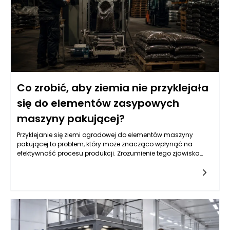
Co zrobić, aby ziemia nie przyklejała
się do elementów zasypowych
maszyny pakującej?
Przyklejanie się ziemi ogrodowej do elementów maszyny
pakującej to problem, który może znacząco wpłynąć na
efektywność procesu produkcji. Zrozumienie tego zjawiska
wymaga analizy wielu czynników, w tym właściwości samej
ziemi oraz konstrukcji maszyn pakujących. Często przyczyna
tkwi w niewłaściwych parametrach wilgotności gleby, które
mogą prowadzić do zwiększonej spójności cząsteczek. Suche
lub zbyt wilgotne podłoże także potrafi stworzyć sytuacje, w
których materiał przylega do powierzchni roboczych. Dobrze
zaprojektowane maszyny pakujące do ziemi ogrodowej
powinny być w stanie minimalizować te problemy poprzez