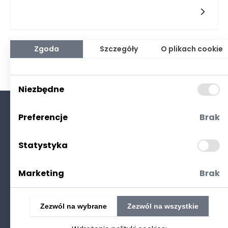
analizy finansowej. Przejrzysta ewidencja kosztów odgrywa
kluczową rolę w tym procesie, ponieważ stanowi fundament
dla podejmowania świadomych decyzji finansowych. Dzięki
dokładnemu śledzeniu wydatków zarządcy nieruchomości
są w stanie efektywnie planować budżet, co przekłada się na
lepszą rentowność inwestycji. Właściwie prowadzona
Zgoda
Szczegóły
O plikach cookie
dokumentacja kosztów umożliwia także identyfikację
obszarów, w których można zaoszczędzić, co jest niezwykle
istotne w konkurencyjnym świecie zarządzania
nieruchomościami.
Niezbędne
Preferencje
Brak
O nas
Kontakt
Statystyka
Polityka prywatności
(RODO. Cookies)
Marketing
Brak
Zezwól na wybrane
Zezwól na wszystkie