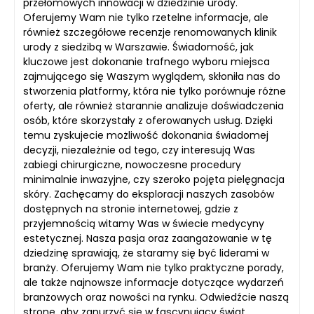
przełomowych innowacji w dziedzinie urody.
Oferujemy Wam nie tylko rzetelne informacje, ale
również szczegółowe recenzje renomowanych klinik
urody z siedzibą w Warszawie. Świadomość, jak
kluczowe jest dokonanie trafnego wyboru miejsca
zajmującego się Waszym wyglądem, skłoniła nas do
stworzenia platformy, która nie tylko porównuje różne
oferty, ale również starannie analizuje doświadczenia
osób, które skorzystały z oferowanych usług. Dzięki
temu zyskujecie możliwość dokonania świadomej
decyzji, niezależnie od tego, czy interesują Was
zabiegi chirurgiczne, nowoczesne procedury
minimalnie inwazyjne, czy szeroko pojęta pielęgnacja
skóry. Zachęcamy do eksploracji naszych zasobów
dostępnych na stronie internetowej, gdzie z
przyjemnością witamy Was w świecie medycyny
estetycznej. Nasza pasja oraz zaangażowanie w tę
dziedzinę sprawiają, że staramy się być liderami w
branży. Oferujemy Wam nie tylko praktyczne porady,
ale także najnowsze informacje dotyczące wydarzeń
branżowych oraz nowości na rynku. Odwiedźcie naszą
stronę, aby zanurzyć się w fascynujący świat