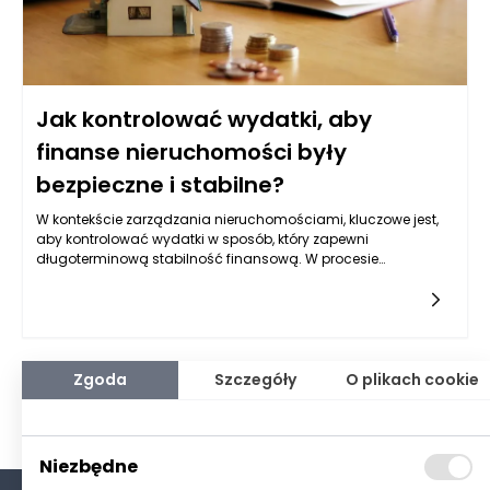
Jak kontrolować wydatki, aby
finanse nieruchomości były
bezpieczne i stabilne?
W kontekście zarządzania nieruchomościami, kluczowe jest,
aby kontrolować wydatki w sposób, który zapewni
długoterminową stabilność finansową. W procesie
zarządzania nieruchomościami, właściciele powinni
regularnie analizować i monitorować swoje wydatki, aby mieć
pełny obraz sytuacji finansowej. Zacząć warto od stworzenia
szczegółowego budżetu, który obejmuje wszystkie wpływy i
wydatki związane z nieruchomością. W tym budżecie należy
uwzględnić koszty stałe, takie jak opłaty za media,
Zgoda
Szczegóły
O plikach cookie
ubezpieczenia, podatki od nieruchomości oraz koszty
zarządzania. Kluczowym elementem jest także uwzględnienie
wydatków zmiennych, które mogą wystąpić w wyniku
nieprzewidzianych okoliczności, takich jak awarie systemu
Niezbędne
grzewczego czy uszkodzenia dachu.