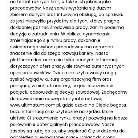
na temat różnych firm, a także ich jakości jako
pracodawców. Nasz serwis wyróżnia się dużym
zbiorem danych oraz intuicyjną obsługą, co sprawia,
że jest niezwykle przydatny dla tych, którzy pragną
dokładniej poznać środowisko pracy, zanim podejmą
decyzję o zatrudnieniu. W obliczu dynamicznie
zmieniającego się rynku pracy, dokonanie
świadomego wyboru pracodawcy ma ogromne
znaczenie dla dalszego rozwoju kariery. Nasza
platforma dostarcza nie tylko cennych informacji
dotyczących ofert pracy, ale również autentycznych
opinii pracowników. Dzięki nim użytkownicy mogą
zyskać wgląd w kulturę organizacyjną firm oraz
panującą w nich atmosferę, co jest kluczowe w
podjęciu odpowiedniej decyzji zawodowej. Zachęcamy
do odwiedzenia naszej strony internetowej
www.ultimatum.com.pl, gdzie czeka na Ciebie bogata
baza informacji oraz użyteczne narzędzia, które
ułatwią Ci zrozumienie rynku pracy i pozwolą na lepsze
porównanie potencjalnych pracodawców. Nasze
zasoby są tutaj po to, aby wspierać Cię w dążeniu do
odnalezienia wymarzonej pracy. Dołącz do grona