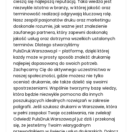
cieszą się najlepszą reputacją. Taka wiedza jest
niezwykle istotna w branży, w której jakość oraz
terminowość realizacji odgrywają kluczową rolę.
Nasz zespół pasjonatów druku oraz marketingu
doskonale rozumie, jak ważne jest znalezienie
zaufanego partnera, który zapewni doskonałą
jakość usług oraz dotrzyma wszelkich ustalonych
terminów. Dlatego stworzyliśmy
PulsDruk.Warszawa.pl – platformę, dzięki której
każdy może w prosty sposób znaleźć drukarnię
najlepiej dopasowaną do swoich potrzeb.
Zachęcamy Cię do aktywnego uczestnictwa w
naszej społeczności, gdzie możesz nie tylko
oceniać drukarnie, ale także dzielić się swoimi
spostrzeżeniami. Wspólnie tworzymy bazę wiedzy,
która będzie niezwykle pomocna dla innych
poszukujących idealnych rozwiązań w zakresie
poligrafii. Jeśli szukasz drukarni w Warszawie, która
w pełni zaspokoi Twoje oczekiwania, nie zwlekaj!
Odwiedź PulsDruk.Warszawa.pl już dziś i przekonaj
się, że jesteśmy Twoim wiarygodnym
przewodnikiem w świecie usług drukarskich. Dołącz