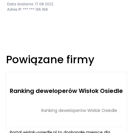
Data dodania: 17.08.2022
Adres IP: ***.***.136.168
Powiązane firmy
Ranking deweloperów Wisłok Osiedle
Ranking deweloperów Wisłok Osiedle
Portal wislok-osiedle.pl to doskonałe miejsce dla