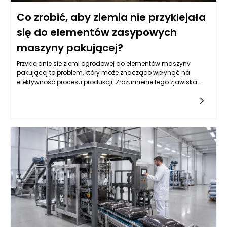
Co zrobić, aby ziemia nie przyklejała
się do elementów zasypowych
maszyny pakującej?
Przyklejanie się ziemi ogrodowej do elementów maszyny
pakującej to problem, który może znacząco wpłynąć na
efektywność procesu produkcji. Zrozumienie tego zjawiska
wymaga analizy wielu czynników, w tym właściwości samej
ziemi oraz konstrukcji maszyn pakujących. Często przyczyna
tkwi w niewłaściwych parametrach wilgotności gleby, które
mogą prowadzić do zwiększonej spójności cząsteczek. Suche
lub zbyt wilgotne podłoże także potrafi stworzyć sytuacje, w
których materiał przylega do powierzchni roboczych. Dobrze
zaprojektowane maszyny pakujące do ziemi ogrodowej
powinny być w stanie minimalizować te problemy poprzez
odpowiednie dostosowanie ich parametrów pracy. Właściwe
zrozumienie przyczyn tej sytuacji to pierwszy krok do
znalezienia skutecznych rozwiązań.