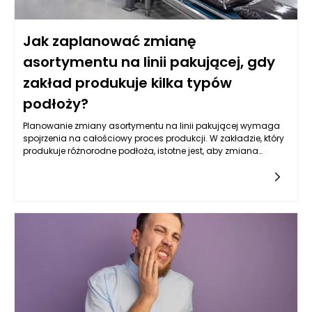
Jak zaplanować zmianę
asortymentu na linii pakującej, gdy
zakład produkuje kilka typów
podłoży?
Planowanie zmiany asortymentu na linii pakującej wymaga
spojrzenia na całościowy proces produkcji. W zakładzie, który
produkuje różnorodne podłoża, istotne jest, aby zmiana
asortymentu była nie tylko efektywna, ale także elastyczna.
Elastyczność sprowadza się do zdolności do łatwego
dostosowywania produkcji do aktualnych potrzeb rynkowych
oraz preferencji konsumentów. Kluczowym krokiem jest
analiza, które rodzaje podłoży cieszą się największym
zainteresowaniem oraz jakie zmiany mogą być wdrożone,
aby sprostać wymaganiom rynku. W tym kontekście maszyny
pakujące do ziemi ogrodowej muszą być odpowiednio
zaprogramowane, aby mogły obsługiwać różnorodne
produkty, zapewniając jednocześnie wysoką jakość
pakowania.