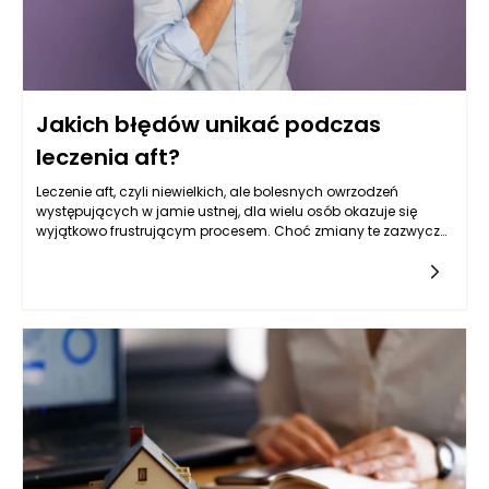
Jakich błędów unikać podczas
leczenia aft?
Leczenie aft, czyli niewielkich, ale bolesnych owrzodzeń
występujących w jamie ustnej, dla wielu osób okazuje się
wyjątkowo frustrującym procesem. Choć zmiany te zazwyczaj
mają łagodny przebieg, towarzyszący im ból i trudności w
jedzeniu, mówieniu czy codziennej higienie sprawiają, że
pacjenci często sięgają po różne sposoby leczenia – nie
zawsze skuteczne. Powszechne błędy w postępowaniu mogą
prowadzić do przedłużającego się dyskomfortu, a w
niektórych przypadkach – do dodatkowych powikłań.
Kluczem do skutecznego leczenia aft jest znajomość
sprawdzonych metod, unikanie typowych pomyłek oraz
świadome korzystanie z preparatów, takich jak żel na afty,
który może znacząco przyspieszyć proces regeneracji. Poniżej
omawiamy najczęstsze błędy i podpowiadamy, jak im
zapobiec.