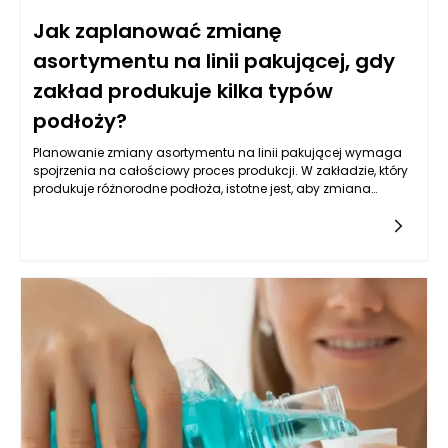
Jak zaplanować zmianę
asortymentu na linii pakującej, gdy
zakład produkuje kilka typów
podłoży?
Planowanie zmiany asortymentu na linii pakującej wymaga
spojrzenia na całościowy proces produkcji. W zakładzie, który
produkuje różnorodne podłoża, istotne jest, aby zmiana
asortymentu była nie tylko efektywna, ale także elastyczna.
Elastyczność sprowadza się do zdolności do łatwego
dostosowywania produkcji do aktualnych potrzeb rynkowych
oraz preferencji konsumentów. Kluczowym krokiem jest
analiza, które rodzaje podłoży cieszą się największym
zainteresowaniem oraz jakie zmiany mogą być wdrożone,
aby sprostać wymaganiom rynku. W tym kontekście maszyny
pakujące do ziemi ogrodowej muszą być odpowiednio
zaprogramowane, aby mogły obsługiwać różnorodne
produkty, zapewniając jednocześnie wysoką jakość
pakowania.