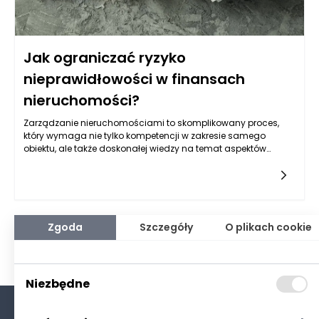
Jak ograniczać ryzyko
nieprawidłowości w finansach
nieruchomości?
Zarządzanie nieruchomościami to skomplikowany proces,
który wymaga nie tylko kompetencji w zakresie samego
obiektu, ale także doskonałej wiedzy na temat aspektów
finansowych. Właściciele nieruchomości, zarządcy oraz
inwestorzy narażeni są na różne rodzaje ryzyk, które mogą
prowadzić do poważnych problemów
finansowych. Ograniczenie ryzyka nieprawidłowości w
finansach nieruchomości jest kluczowym elementem
efektywnego zarządzania i zabezpieczania kapitału. Aby
Zgoda
Szczegóły
O plikach cookie
skutecznie radzić sobie z tymi wyzwaniami, konieczne jest
wprowadzenie przemyślanych strategii, monitorowanie
sytuacji finansowej oraz stałe dostosowywanie działań do
zmieniających się warunków rynkowych.
Niezbędne