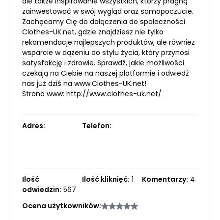
ale także inspirowanie wszystkich, którzy pragną
zainwestować w swój wygląd oraz samopoczucie.
Zachęcamy Cię do dołączenia do społeczności
Clothes-UK.net, gdzie znajdziesz nie tylko
rekomendacje najlepszych produktów, ale również
wsparcie w dążeniu do stylu życia, który przynosi
satysfakcję i zdrowie. Sprawdź, jakie możliwości
czekają na Ciebie na naszej platformie i odwiedź
nas już dziś na www.Clothes-UK.net!
Strona www:
http://www.clothes-uk.net/
Adres:
Telefon:
Ilość
Ilość kliknięć:
1
Komentarzy:
4
odwiedzin:
567
Ocena użytkowników: