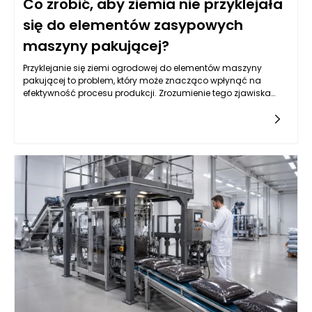
Co zrobić, aby ziemia nie przyklejała
się do elementów zasypowych
maszyny pakującej?
Przyklejanie się ziemi ogrodowej do elementów maszyny
pakującej to problem, który może znacząco wpłynąć na
efektywność procesu produkcji. Zrozumienie tego zjawiska
wymaga analizy wielu czynników, w tym właściwości samej
ziemi oraz konstrukcji maszyn pakujących. Często przyczyna
tkwi w niewłaściwych parametrach wilgotności gleby, które
mogą prowadzić do zwiększonej spójności cząsteczek. Suche
lub zbyt wilgotne podłoże także potrafi stworzyć sytuacje, w
których materiał przylega do powierzchni roboczych. Dobrze
zaprojektowane maszyny pakujące do ziemi ogrodowej
powinny być w stanie minimalizować te problemy poprzez
odpowiednie dostosowanie ich parametrów pracy. Właściwe
zrozumienie przyczyn tej sytuacji to pierwszy krok do
znalezienia skutecznych rozwiązań.