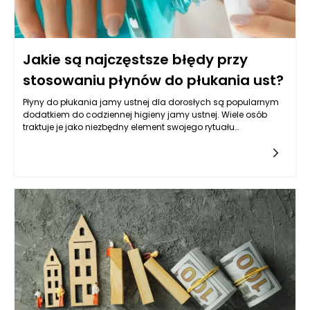
Jakie są najczęstsze błędy przy
stosowaniu płynów do płukania ust?
Płyny do płukania jamy ustnej dla dorosłych są popularnym
dodatkiem do codziennej higieny jamy ustnej. Wiele osób
traktuje je jako niezbędny element swojego rytuału
pielęgnacyjnego, jednak niewłaściwe stosowanie tych
produktów może prowadzić do niepożądanych
efektów. Wśród najczęstszych błędów można wymienić
stosowanie płynów jako substytutu szczotkowania zębów, co
może prowadzić do nagromadzenia płytki nazębnej i
problemów z dziąsłami. Płyny do płukania jamy ustnej dla
dorosłych mają za zadanie wspierać, a nie zastępować
codzienną higienę. Dlatego tak istotne jest, aby każde użycie
płynów było dobrze przemyślane i odpowiednio zintegrowane
z innymi elementami pielęgnacji.